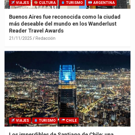
VIAJES
CULTURA
TURISMO
ARGENTINA
Buenos Aires fue reconocida como la ciudad
más deseable del mundo en los Wanderlust
Reader Travel Awards
21/11/2025
Redacción
VIAJES
TURISMO
CHILE
Los imperdibles de Santiago de Chile: una