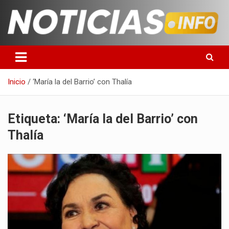
Saltar
al
contenido
Toda la información que debes saber para empezar tu día
Noticias en español
Inicio
‘María la del Barrio’ con Thalía
Etiqueta:
‘María la del Barrio’ con
Thalía