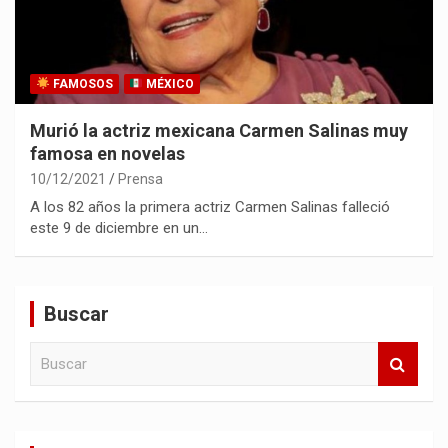
FAMOSOS
MÉXICO
Murió la actriz mexicana Carmen Salinas muy
famosa en novelas
10/12/2021
Prensa
A los 82 años la primera actriz Carmen Salinas falleció
este 9 de diciembre en un…
Buscar
B
u
s
c
a