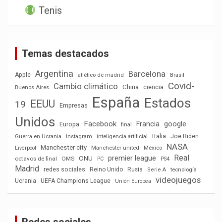
Tenis
Temas destacados
Argentina
Barcelona
Apple
atlético de madrid
Brasil
Covid-
Cambio climático
China
ciencia
Buenos Aires
España
Estados
EEUU
19
Empresas
Unidos
Facebook
Francia
google
Europa
final
Italia
Joe Biden
Guerra en Ucrania
Instagram
inteligencia artificial
NASA
Manchester city
México
Liverpool
Manchester united
Real
premier league
ONU
octavos de final
OMS
PC
PS4
Madrid
redes sociales
Reino Unido
Rusia
tecnología
Serie A
videojuegos
Ucrania
UEFA Champions League
Unión Europea
Redes sociales