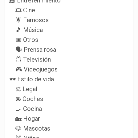
🎪 Entretenimiento
🎞️ Cine
🌟 Famosos
🎵 Música
🎟️ Otros
🗣️ Prensa rosa
📺 Televisión
🎮 Videojuegos
🕶️ Estilo de vida
⚖️ Legal
🚘 Coches
🍳 Cocina
🏡 Hogar
🐶 Mascotas