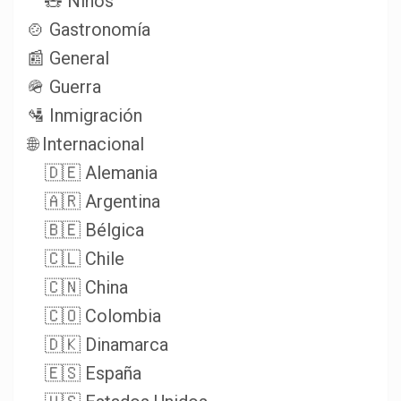
🧸 Niños
🍲 Gastronomía
📰 General
🪖 Guerra
🛂 Inmigración
🌐 Internacional
🇩🇪 Alemania
🇦🇷 Argentina
🇧🇪 Bélgica
🇨🇱 Chile
🇨🇳 China
🇨🇴 Colombia
🇩🇰 Dinamarca
🇪🇸 España