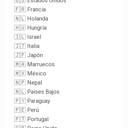
🇺🇸 Estados Unidos
🇫🇷 Francia
🇳🇱 Holanda
🇭🇺 Hungría
🇮🇱 Israel
🇮🇹 Italia
🇯🇵 Japón
🇲🇦 Marruecos
🇲🇽 México
🇳🇵 Nepal
🇳🇱 Países Bajos
🇵🇾 Paraguay
🇵🇪 Perú
🇵🇹 Portugal