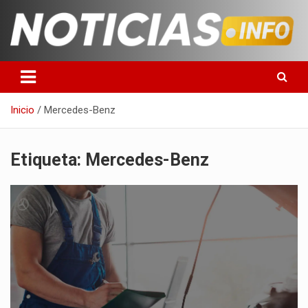
Saltar
al
contenido
Toda la información que debes saber para empezar tu día
Noticias en español
Inicio
Mercedes-Benz
Etiqueta:
Mercedes-Benz