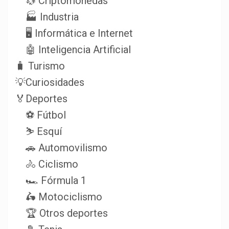
💱 Criptomonedas
🏭 Industria
🖥️ Informática e Internet
🤖 Inteligencia Artificial
🧳 Turismo
💡Curiosidades
🏅Deportes
⚽ Fútbol
⛷️ Esquí
🚗 Automovilismo
🚴 Ciclismo
🏎️ Fórmula 1
🛵 Motociclismo
🏆 Otros deportes