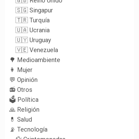
🇬🇧 Reino Unido
🇸🇬 Singapur
🇹🇷 Turquía
🇺🇦 Ucrania
🇺🇾 Uruguay
🇻🇪 Venezuela
🌳 Medioambiente
👩 Mujer
💬 Opinión
📻 Otros
🗳️ Política
🙏 Religión
💊 Salud
📡 Tecnología