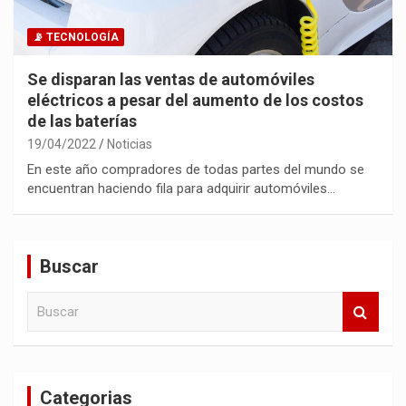
📡 TECNOLOGÍA
Se disparan las ventas de automóviles
eléctricos a pesar del aumento de los costos
de las baterías
19/04/2022
Noticias
En este año compradores de todas partes del mundo se
encuentran haciendo fila para adquirir automóviles…
Buscar
B
u
s
c
a
Categorias
r