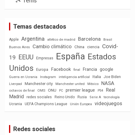
🎾 Tenis
Temas destacados
Argentina
Barcelona
Apple
atlético de madrid
Brasil
Covid-
Cambio climático
China
ciencia
Buenos Aires
España
Estados
EEUU
19
Empresas
Unidos
Facebook
Francia
google
Europa
final
Italia
Joe Biden
Guerra en Ucrania
Instagram
inteligencia artificial
NASA
Manchester city
México
Liverpool
Manchester united
Real
premier league
ONU
octavos de final
OMS
PC
PS4
Madrid
redes sociales
Reino Unido
Rusia
tecnología
Serie A
videojuegos
Ucrania
UEFA Champions League
Unión Europea
Redes sociales