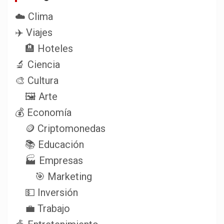
☁️ Clima
✈️ Viajes
🏨 Hoteles
🔬 Ciencia
🎨 Cultura
🖼️ Arte
💰 Economía
🪙 Criptomonedas
📚 Educación
🏭 Empresas
🎯 Marketing
💵 Inversión
💼 Trabajo