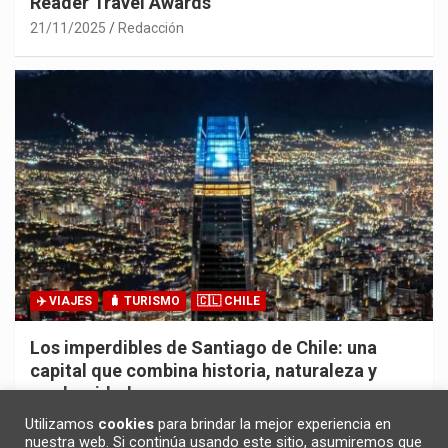
Reader Travel Awards
21/11/2025
Redacción
✈️ VIAJES
🧳 TURISMO
🇨🇱 CHILE
Los imperdibles de Santiago de Chile: una
capital que combina historia, naturaleza y
modernidad
20/11/2025
Redacción
Utilizamos
cookies
para brindar la mejor experiencia en
nuestra web. Si continúa usando este sitio, asumiremos que