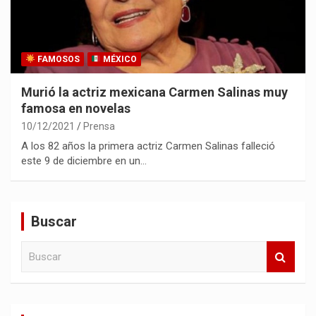
FAMOSOS
MÉXICO
Murió la actriz mexicana Carmen Salinas muy
famosa en novelas
10/12/2021
Prensa
A los 82 años la primera actriz Carmen Salinas falleció
este 9 de diciembre en un…
Buscar
B
u
s
c
a