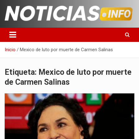
Saltar
al
contenido
Toda la información que debes saber para empezar tu día
Noticias en español
Inicio
Mexico de luto por muerte de Carmen Salinas
Etiqueta:
Mexico de luto por muerte
de Carmen Salinas