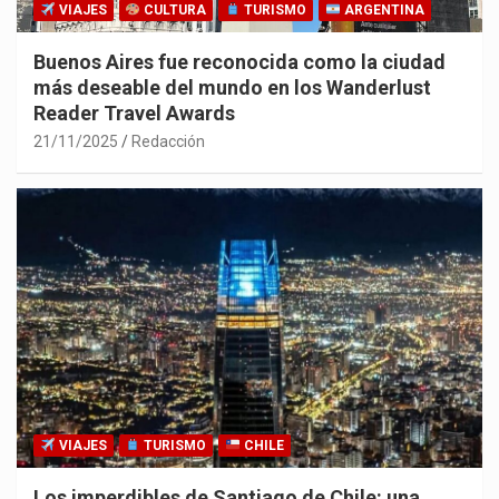
VIAJES
CULTURA
TURISMO
ARGENTINA
Buenos Aires fue reconocida como la ciudad
más deseable del mundo en los Wanderlust
Reader Travel Awards
21/11/2025
Redacción
VIAJES
TURISMO
CHILE
Los imperdibles de Santiago de Chile: una