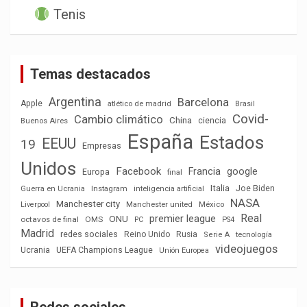
Tenis
Temas destacados
Argentina
Barcelona
Apple
atlético de madrid
Brasil
Covid-
Cambio climático
China
ciencia
Buenos Aires
España
Estados
EEUU
19
Empresas
Unidos
Facebook
Francia
google
Europa
final
Italia
Joe Biden
Guerra en Ucrania
Instagram
inteligencia artificial
NASA
Manchester city
México
Liverpool
Manchester united
Real
premier league
ONU
octavos de final
OMS
PC
PS4
Madrid
redes sociales
Reino Unido
Rusia
tecnología
Serie A
videojuegos
Ucrania
UEFA Champions League
Unión Europea
Redes sociales