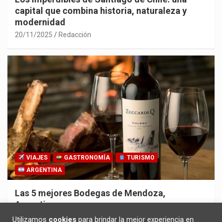
capital que combina historia, naturaleza y
modernidad
20/11/2025
Redacción
VIAJES
GASTRONOMÍA
TURISMO
ARGENTINA
Las 5 mejores Bodegas de Mendoza,
Argentina
30/10/2025
Redacción
Utilizamos
cookies
para brindar la mejor experiencia en