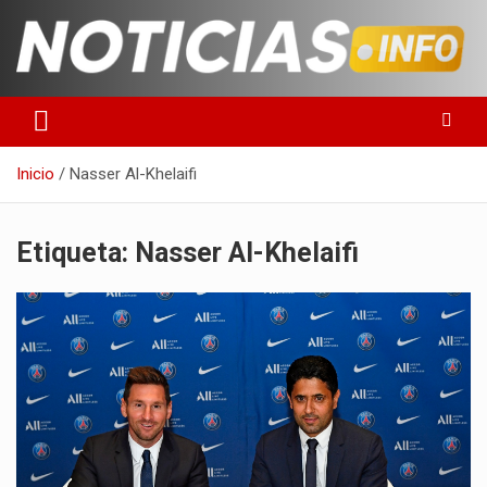
Saltar
al
contenido
Toda la información que debes saber para empezar tu día
Noticias en español
Inicio
Nasser Al-Khelaifi
Etiqueta:
Nasser Al-Khelaifi