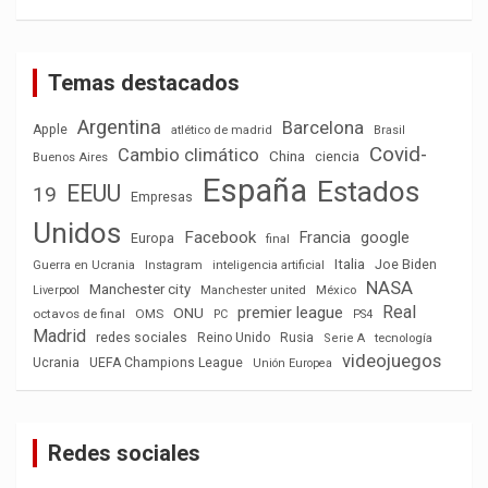
Temas destacados
Argentina
Barcelona
Apple
atlético de madrid
Brasil
Covid-
Cambio climático
China
ciencia
Buenos Aires
España
Estados
EEUU
19
Empresas
Unidos
Facebook
Francia
google
Europa
final
Italia
Joe Biden
Guerra en Ucrania
Instagram
inteligencia artificial
NASA
Manchester city
México
Liverpool
Manchester united
Real
premier league
ONU
octavos de final
OMS
PC
PS4
Madrid
redes sociales
Reino Unido
Rusia
tecnología
Serie A
videojuegos
Ucrania
UEFA Champions League
Unión Europea
Redes sociales