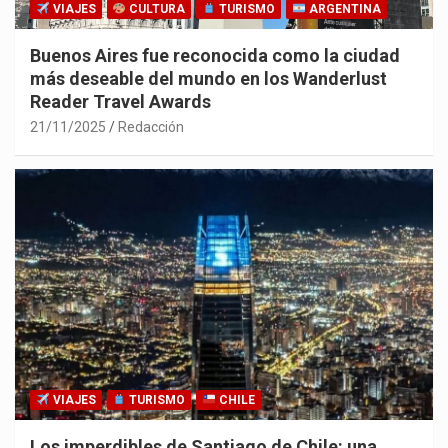
VIAJES
CULTURA
TURISMO
ARGENTINA
Buenos Aires fue reconocida como la ciudad
más deseable del mundo en los Wanderlust
Reader Travel Awards
21/11/2025
Redacción
VIAJES
TURISMO
CHILE
Los imperdibles de Santiago de Chile: una