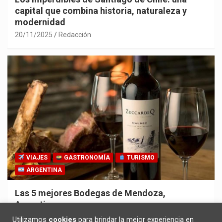
capital que combina historia, naturaleza y
modernidad
20/11/2025
Redacción
VIAJES
GASTRONOMÍA
TURISMO
ARGENTINA
Las 5 mejores Bodegas de Mendoza,
Argentina
30/10/2025
Redacción
Utilizamos
cookies
para brindar la mejor experiencia en