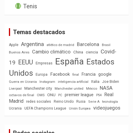
Tenis
Temas destacados
Argentina
Barcelona
Apple
atlético de madrid
Brasil
Covid-
Cambio climático
China
ciencia
Buenos Aires
España
Estados
EEUU
19
Empresas
Unidos
Facebook
Francia
google
Europa
final
Italia
Joe Biden
Guerra en Ucrania
Instagram
inteligencia artificial
NASA
Manchester city
México
Liverpool
Manchester united
Real
premier league
ONU
octavos de final
OMS
PC
PS4
Madrid
redes sociales
Reino Unido
Rusia
tecnología
Serie A
videojuegos
Ucrania
UEFA Champions League
Unión Europea
Redes sociales