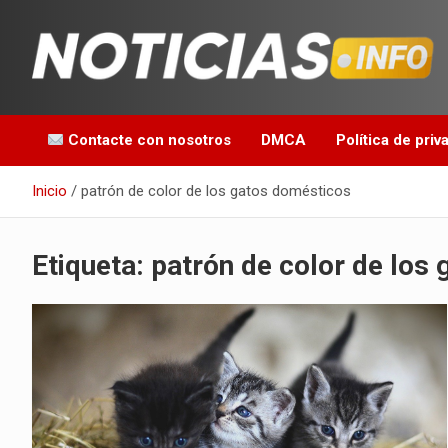
Saltar
al
contenido
Toda la información que debes saber para empezar tu día
Noticias en español
Contacte con nosotros
DMCA
Política de priv
Inicio
patrón de color de los gatos domésticos
Etiqueta:
patrón de color de los