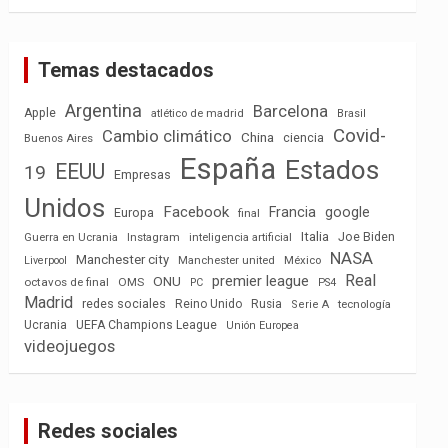
Temas destacados
Argentina
Barcelona
Apple
atlético de madrid
Brasil
Covid-
Cambio climático
China
ciencia
Buenos Aires
España
Estados
EEUU
19
Empresas
Unidos
Facebook
Francia
google
Europa
final
Italia
Joe Biden
Guerra en Ucrania
Instagram
inteligencia artificial
NASA
Manchester city
México
Liverpool
Manchester united
Real
premier league
ONU
octavos de final
OMS
PC
PS4
Madrid
redes sociales
Reino Unido
Rusia
tecnología
Serie A
Ucrania
UEFA Champions League
Unión Europea
videojuegos
Redes sociales