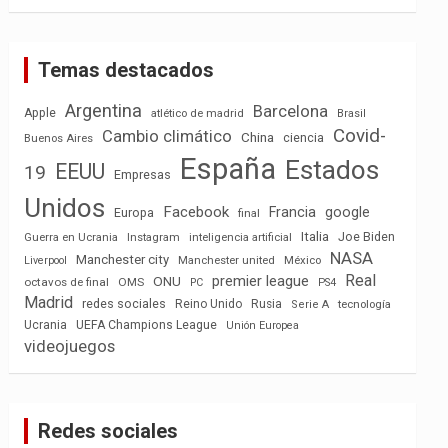
Temas destacados
Argentina
Barcelona
Apple
atlético de madrid
Brasil
Covid-
Cambio climático
China
ciencia
Buenos Aires
España
Estados
EEUU
19
Empresas
Unidos
Facebook
Francia
google
Europa
final
Italia
Joe Biden
Guerra en Ucrania
Instagram
inteligencia artificial
NASA
Manchester city
México
Liverpool
Manchester united
Real
premier league
ONU
octavos de final
OMS
PC
PS4
Madrid
redes sociales
Reino Unido
Rusia
tecnología
Serie A
Ucrania
UEFA Champions League
Unión Europea
videojuegos
Redes sociales