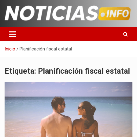
Saltar
al
contenido
Toda la información que debes saber para empezar tu día
Noticias en español
Inicio
Planificación fiscal estatal
Etiqueta:
Planificación fiscal estatal