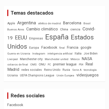
Temas destacados
Argentina
Barcelona
Apple
atlético de madrid
Brasil
Covid-
Cambio climático
China
ciencia
Buenos Aires
España
Estados
EEUU
19
Empresas
Unidos
Facebook
Francia
google
Europa
final
Italia
Joe Biden
Guerra en Ucrania
Instagram
inteligencia artificial
NASA
Manchester city
México
Liverpool
Manchester united
Real
premier league
ONU
octavos de final
OMS
PC
PS4
Madrid
redes sociales
Reino Unido
Rusia
tecnología
Serie A
videojuegos
Ucrania
UEFA Champions League
Unión Europea
Redes sociales
Facebook