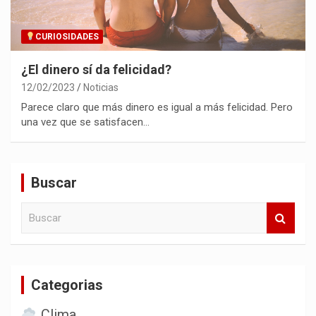
CURIOSIDADES
¿El dinero sí da felicidad?
12/02/2023
Noticias
Parece claro que más dinero es igual a más felicidad. Pero
una vez que se satisfacen…
Buscar
B
u
s
c
a
Categorias
r
Clima