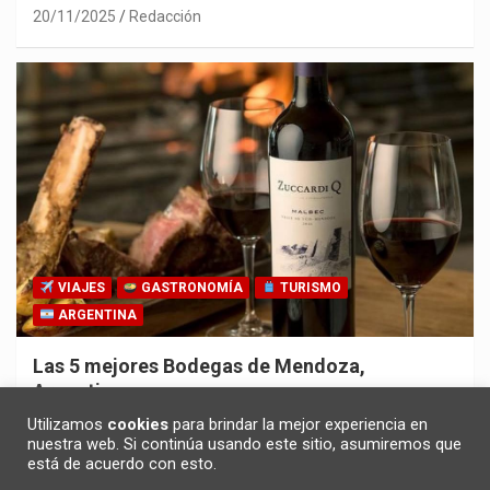
20/11/2025
Redacción
VIAJES
GASTRONOMÍA
TURISMO
ARGENTINA
Las 5 mejores Bodegas de Mendoza,
Argentina
30/10/2025
Redacción
Utilizamos
cookies
para brindar la mejor experiencia en
nuestra web. Si continúa usando este sitio, asumiremos que
está de acuerdo con esto.