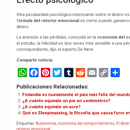
Otra peculiaridad psicológica interesante sobre el dinero
f
órmula del retorno emocional
es cierta cuando ganamos
dinero.
La aversión a las pérdidas, conocida en la e
conomía del c
el estudio, la felicidad es dos veces más sensible a una pé
correspondiente, dijo el experto De Neve.
Compartir noticia:
W
F
Pi
T
T
R
E
C
C
h
a
nt
wi
u
e
m
o
o
Publicaciones Relacionadas:
at
ce
er
tt
m
d
ail
py
m
Finlandia es nuevamente el país más feliz del mund
s
b
es
er
bl
di
Li
p
¿A cuánto equivale un pie en centímetros?
¿A cuánto equivale un acre?
A
o
t
r
t
n
ar
Qué es Sleepmaxxing, la filosofía que causa furor e
p
o
k
tir
Etiquetas:
Autonomía
,
economía del comportamiento
,
El dine
p
k
retorno emocional