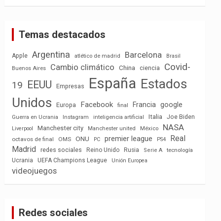
Temas destacados
Argentina
Barcelona
Apple
atlético de madrid
Brasil
Covid-
Cambio climático
China
ciencia
Buenos Aires
España
Estados
EEUU
19
Empresas
Unidos
Facebook
Francia
google
Europa
final
Italia
Joe Biden
Guerra en Ucrania
Instagram
inteligencia artificial
NASA
Manchester city
México
Liverpool
Manchester united
Real
premier league
ONU
octavos de final
OMS
PC
PS4
Madrid
redes sociales
Reino Unido
Rusia
tecnología
Serie A
Ucrania
UEFA Champions League
Unión Europea
videojuegos
Redes sociales