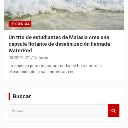
CIENCIA
Un trío de estudiantes de Malasia crea una
cápsula flotante de desalinización llamada
WaterPod
03/09/2021
Noticias
La cápsula permite por un medio de bajo costo la
eliminación de la sal encontrada en…
Buscar
B
u
s
c