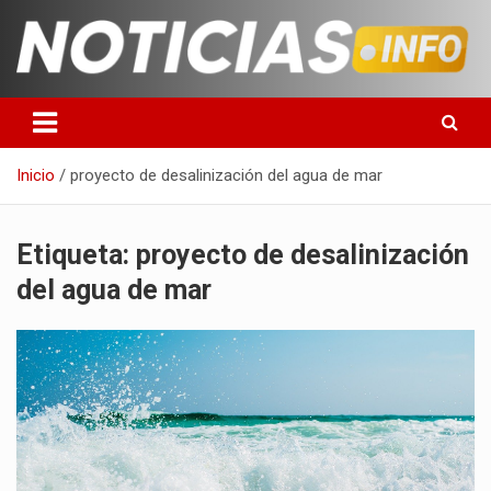
Saltar
al
contenido
Toda la información que debes saber para empezar tu día
Noticias en español
Inicio
proyecto de desalinización del agua de mar
Etiqueta:
proyecto de desalinización
del agua de mar