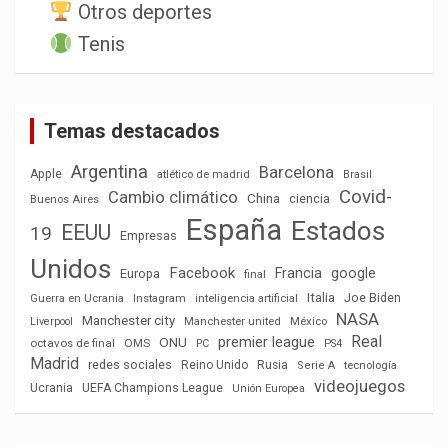
Otros deportes
Tenis
Temas destacados
Argentina
Barcelona
Apple
atlético de madrid
Brasil
Covid-
Cambio climático
China
ciencia
Buenos Aires
España
Estados
EEUU
19
Empresas
Unidos
Facebook
Francia
google
Europa
final
Italia
Joe Biden
Guerra en Ucrania
Instagram
inteligencia artificial
NASA
Manchester city
México
Liverpool
Manchester united
Real
premier league
ONU
octavos de final
OMS
PC
PS4
Madrid
redes sociales
Reino Unido
Rusia
tecnología
Serie A
videojuegos
Ucrania
UEFA Champions League
Unión Europea