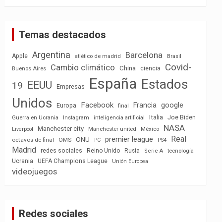
Temas destacados
Argentina
Barcelona
Apple
atlético de madrid
Brasil
Covid-
Cambio climático
China
ciencia
Buenos Aires
España
Estados
EEUU
19
Empresas
Unidos
Facebook
Francia
google
Europa
final
Italia
Joe Biden
Guerra en Ucrania
Instagram
inteligencia artificial
NASA
Manchester city
México
Liverpool
Manchester united
Real
premier league
ONU
octavos de final
OMS
PC
PS4
Madrid
redes sociales
Reino Unido
Rusia
tecnología
Serie A
Ucrania
UEFA Champions League
Unión Europea
videojuegos
Redes sociales