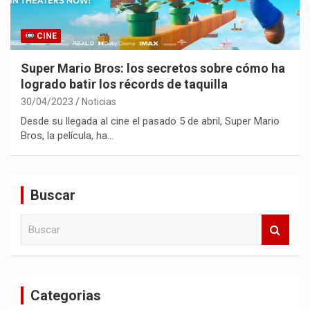
CINE
Super Mario Bros: los secretos sobre cómo ha
logrado batir los récords de taquilla
30/04/2023
Noticias
Desde su llegada al cine el pasado 5 de abril, Super Mario
Bros, la película, ha…
Buscar
B
u
s
c
a
Categorias
r