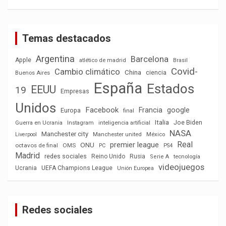
Temas destacados
Argentina
Barcelona
Apple
atlético de madrid
Brasil
Covid-
Cambio climático
China
ciencia
Buenos Aires
España
Estados
EEUU
19
Empresas
Unidos
Facebook
Francia
google
Europa
final
Italia
Joe Biden
Guerra en Ucrania
Instagram
inteligencia artificial
NASA
Manchester city
México
Liverpool
Manchester united
Real
premier league
ONU
octavos de final
OMS
PC
PS4
Madrid
redes sociales
Reino Unido
Rusia
tecnología
Serie A
videojuegos
Ucrania
UEFA Champions League
Unión Europea
Redes sociales