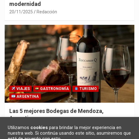
modernidad
20/11/2025
Redacción
VIAJES
GASTRONOMÍA
TURISMO
ARGENTINA
Las 5 mejores Bodegas de Mendoza,
Argentina
30/10/2025
Redacción
Utilizamos
cookies
para brindar la mejor experiencia en
nuestra web. Si continúa usando este sitio, asumiremos que
está de acuerdo con esto.