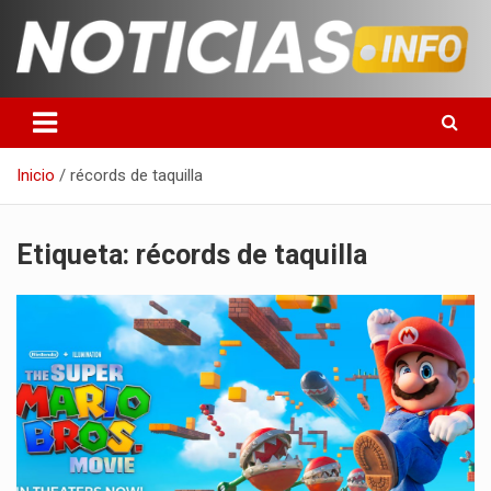
Saltar
al
contenido
Toda la información que debes saber para empezar tu día
Noticias en español
Inicio
récords de taquilla
Etiqueta:
récords de taquilla