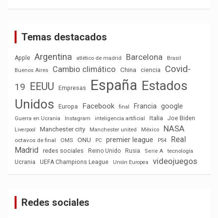
Temas destacados
Argentina
Barcelona
Apple
atlético de madrid
Brasil
Covid-
Cambio climático
China
ciencia
Buenos Aires
España
Estados
EEUU
19
Empresas
Unidos
Facebook
Francia
google
Europa
final
Italia
Joe Biden
Guerra en Ucrania
Instagram
inteligencia artificial
NASA
Manchester city
México
Liverpool
Manchester united
Real
premier league
ONU
octavos de final
OMS
PC
PS4
Madrid
redes sociales
Reino Unido
Rusia
tecnología
Serie A
videojuegos
Ucrania
UEFA Champions League
Unión Europea
Redes sociales