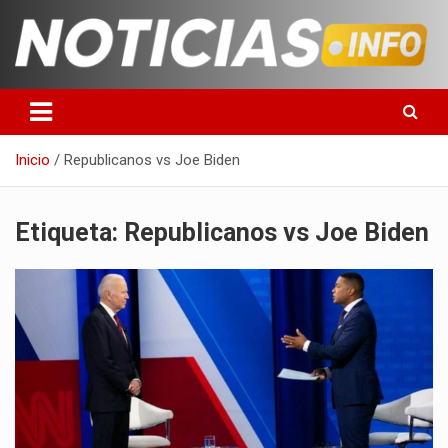
Saltar
al
contenido
Toda la información que debes saber para empezar tu día
Noticias en español
Inicio
Republicanos vs Joe Biden
Etiqueta:
Republicanos vs Joe Biden