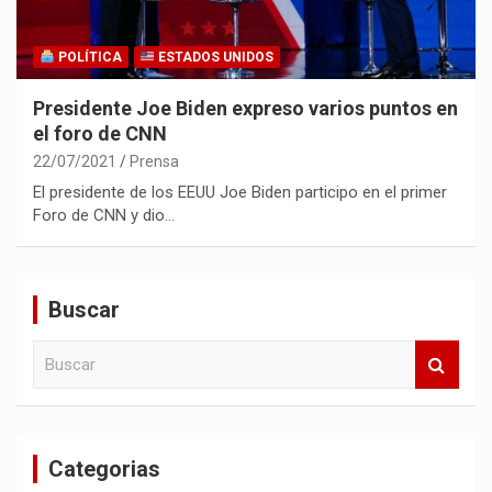
POLÍTICA
ESTADOS UNIDOS
Presidente Joe Biden expreso varios puntos en
el foro de CNN
22/07/2021
Prensa
El presidente de los EEUU Joe Biden participo en el primer
Foro de CNN y dio…
Buscar
B
u
s
c
a
Categorias
r