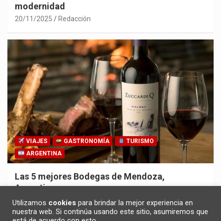
modernidad
20/11/2025
Redacción
VIAJES
GASTRONOMÍA
TURISMO
ARGENTINA
Las 5 mejores Bodegas de Mendoza,
Argentina
30/10/2025
Redacción
Utilizamos
cookies
para brindar la mejor experiencia en
nuestra web. Si continúa usando este sitio, asumiremos que
está de acuerdo con esto.