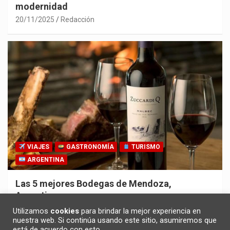
modernidad
20/11/2025
Redacción
VIAJES
GASTRONOMÍA
TURISMO
ARGENTINA
Las 5 mejores Bodegas de Mendoza,
Argentina
30/10/2025
Redacción
Utilizamos
cookies
para brindar la mejor experiencia en
nuestra web. Si continúa usando este sitio, asumiremos que
está de acuerdo con esto.