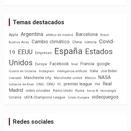
Temas destacados
Argentina
Barcelona
Apple
atlético de madrid
Brasil
Covid-
Cambio climático
China
ciencia
Buenos Aires
España
Estados
EEUU
19
Empresas
Unidos
Facebook
Francia
google
Europa
final
Italia
Joe Biden
Guerra en Ucrania
Instagram
inteligencia artificial
NASA
Manchester city
México
Liverpool
Manchester united
Real
premier league
ONU
octavos de final
OMS
PC
PS4
Madrid
redes sociales
Reino Unido
Rusia
tecnología
Serie A
videojuegos
Ucrania
UEFA Champions League
Unión Europea
Redes sociales