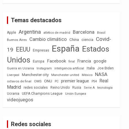
Temas destacados
Argentina
Barcelona
Apple
atlético de madrid
Brasil
Covid-
Cambio climático
China
ciencia
Buenos Aires
España
Estados
EEUU
19
Empresas
Unidos
Facebook
Francia
google
Europa
final
Italia
Joe Biden
Guerra en Ucrania
Instagram
inteligencia artificial
NASA
Manchester city
México
Liverpool
Manchester united
Real
premier league
ONU
octavos de final
OMS
PC
PS4
Madrid
redes sociales
Reino Unido
Rusia
tecnología
Serie A
Ucrania
UEFA Champions League
Unión Europea
videojuegos
Redes sociales