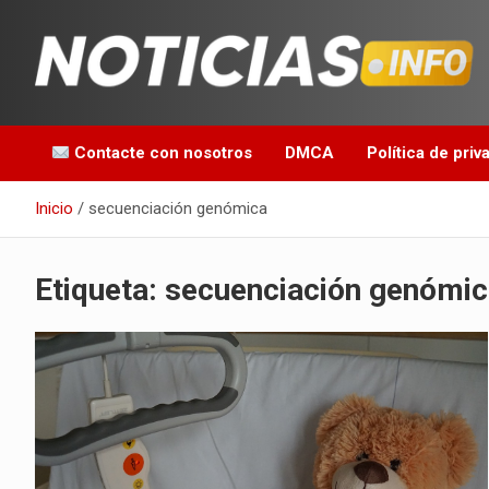
Saltar
al
contenido
Toda la información que debes saber para empezar tu día
Noticias en español
Contacte con nosotros
DMCA
Política de priv
Inicio
secuenciación genómica
Etiqueta:
secuenciación genómic