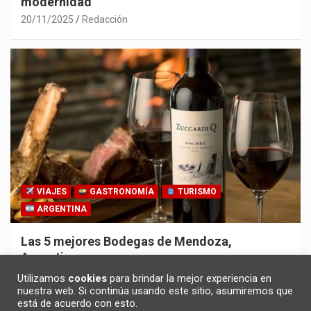
modernidad
20/11/2025
Redacción
VIAJES
GASTRONOMÍA
TURISMO
ARGENTINA
Las 5 mejores Bodegas de Mendoza,
Argentina
30/10/2025
Redacción
Utilizamos
cookies
para brindar la mejor experiencia en
nuestra web. Si continúa usando este sitio, asumiremos que
está de acuerdo con esto.