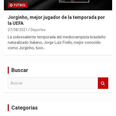
FÚTBOL
Jorginho, mejor jugador de la temporada por
la UEFA
27/08/2021
Deportes
La sobresaliente temporada del mediocampista brasileño
naturalizado italiano, Jorge Luiz Frello, mejor conocido
como Jorginho, tuvo…
Buscar
B
u
s
c
a
Categorias
r