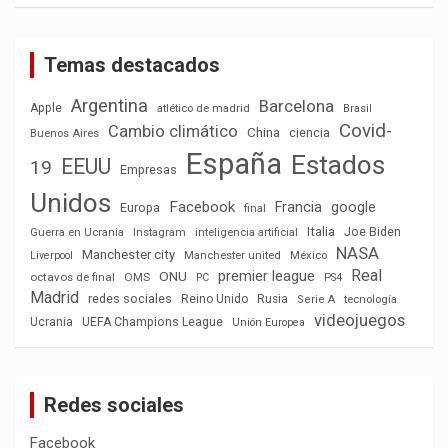
Temas destacados
Argentina
Barcelona
Apple
atlético de madrid
Brasil
Covid-
Cambio climático
China
ciencia
Buenos Aires
España
Estados
EEUU
19
Empresas
Unidos
Facebook
Francia
google
Europa
final
Italia
Joe Biden
Guerra en Ucrania
Instagram
inteligencia artificial
NASA
Manchester city
México
Liverpool
Manchester united
Real
premier league
ONU
octavos de final
OMS
PC
PS4
Madrid
redes sociales
Reino Unido
Rusia
tecnología
Serie A
videojuegos
Ucrania
UEFA Champions League
Unión Europea
Redes sociales
Facebook