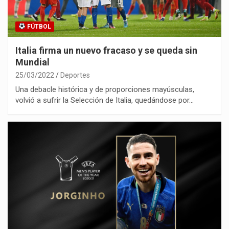
FÚTBOL
Italia firma un nuevo fracaso y se queda sin
Mundial
25/03/2022
Deportes
Una debacle histórica y de proporciones mayúsculas,
volvió a sufrir la Selección de Italia, quedándose por…