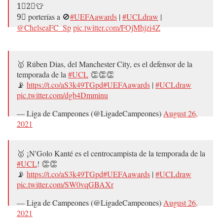
1⃣2⃣👕
9⃣ porterías a 🚫
#UEFAawards
|
#UCLdraw
|
@ChelseaFC_Sp
pic.twitter.com/FOjMhjzi4Z
— Liga de Campeones (@LigadeCampeones)
August 26,
2021
🥇 Rúben Dias, del Manchester City, es el defensor de la
temporada de la
#UCL
👏👏👏
📡
https://t.co/aS3k49TGpd
#UEFAawards
|
#UCLdraw
pic.twitter.com/dgb4Dmminu
— Liga de Campeones (@LigadeCampeones)
August 26,
2021
🥇 ¡N'Golo Kanté es el centrocampista de la temporada de la
#UCL
! 👏👏
📡
https://t.co/aS3k49TGpd
#UEFAawards
|
#UCLdraw
pic.twitter.com/SW0vqGBAXr
— Liga de Campeones (@LigadeCampeones)
August 26,
2021