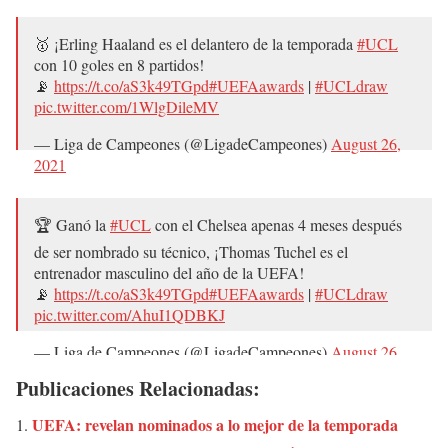
🥇 ¡Erling Haaland es el delantero de la temporada
#UCL
con 10 goles en 8 partidos!
📡
https://t.co/aS3k49TGpd
#UEFAawards
|
#UCLdraw
pic.twitter.com/1WlgDileMV
— Liga de Campeones (@LigadeCampeones)
August 26,
2021
🏆 Ganó la
#UCL
con el Chelsea apenas 4 meses después
de ser nombrado su técnico, ¡Thomas Tuchel es el
entrenador masculino del año de la UEFA!
📡
https://t.co/aS3k49TGpd
#UEFAawards
|
#UCLdraw
pic.twitter.com/AhuI1QDBKJ
— Liga de Campeones (@LigadeCampeones)
August 26,
2021
Publicaciones Relacionadas:
UEFA: revelan nominados a lo mejor de la temporada