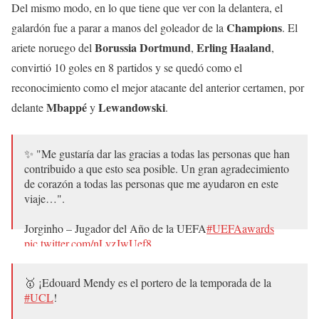
Del mismo modo, en lo que tiene que ver con la delantera, el
Champions
galardón fue a parar a manos del goleador de la
. El
Borussia
Dortmund
Erling
Haaland
ariete noruego del
,
,
convirtió 10 goles en 8 partidos y se quedó como el
reconocimiento como el mejor atacante del anterior certamen, por
Mbappé
Lewandowski
delante
y
.
✨ "Me gustaría dar las gracias a todas las personas que han
contribuido a que esto sea posible. Un gran agradecimiento
de corazón a todas las personas que me ayudaron en este
viaje…".
Jorginho – Jugador del Año de la UEFA
#UEFAawards
pic.twitter.com/nLyzJwUef8
— UEFA.com en español (@UEFAcom_es)
August 26,
🥇 ¡Edouard Mendy es el portero de la temporada de la
2021
#UCL
!