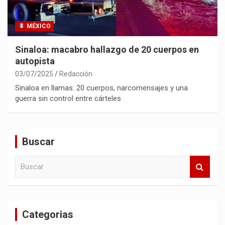
MÉXICO
Sinaloa: macabro hallazgo de 20 cuerpos en
autopista
03/07/2025
Redacción
Sinaloa en llamas: 20 cuerpos, narcomensajes y una
guerra sin control entre cárteles
Buscar
B
u
s
c
a
Categorias
r