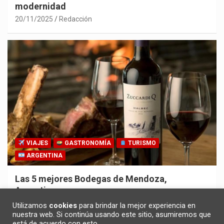
modernidad
20/11/2025
Redacción
VIAJES
GASTRONOMÍA
TURISMO
ARGENTINA
Las 5 mejores Bodegas de Mendoza,
Argentina
30/10/2025
Redacción
Utilizamos
cookies
para brindar la mejor experiencia en
nuestra web. Si continúa usando este sitio, asumiremos que
está de acuerdo con esto.