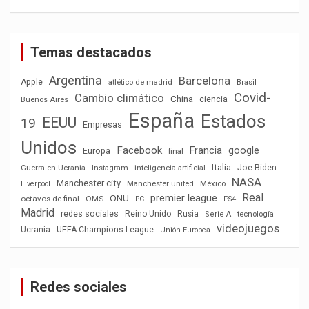
Temas destacados
Argentina
Barcelona
Apple
atlético de madrid
Brasil
Covid-
Cambio climático
China
ciencia
Buenos Aires
España
Estados
EEUU
19
Empresas
Unidos
Facebook
Francia
google
Europa
final
Italia
Joe Biden
Guerra en Ucrania
Instagram
inteligencia artificial
NASA
Manchester city
México
Liverpool
Manchester united
Real
premier league
ONU
octavos de final
OMS
PC
PS4
Madrid
redes sociales
Reino Unido
Rusia
tecnología
Serie A
videojuegos
Ucrania
UEFA Champions League
Unión Europea
Redes sociales