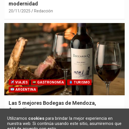
modernidad
20/11/2025
Redacción
VIAJES
GASTRONOMÍA
TURISMO
ARGENTINA
Las 5 mejores Bodegas de Mendoza,
Argentina
30/10/2025
Redacción
Utilizamos
cookies
para brindar la mejor experiencia en
nuestra web. Si continúa usando este sitio, asumiremos que
está de acuerdo con esto.