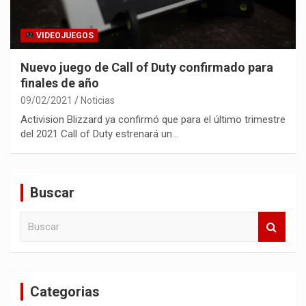
VIDEOJUEGOS
Nuevo juego de Call of Duty confirmado para
finales de año
09/02/2021
Noticias
Activision Blizzard ya confirmó que para el último trimestre
del 2021 Call of Duty estrenará un…
Buscar
B
u
s
c
a
Categorias
r