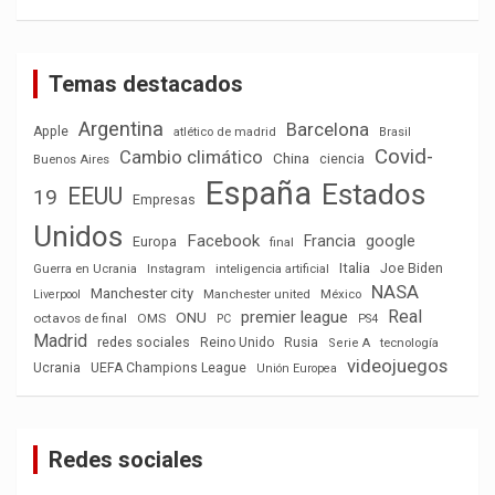
Temas destacados
Argentina
Barcelona
Apple
atlético de madrid
Brasil
Covid-
Cambio climático
China
ciencia
Buenos Aires
España
Estados
EEUU
19
Empresas
Unidos
Facebook
Francia
google
Europa
final
Italia
Joe Biden
Guerra en Ucrania
Instagram
inteligencia artificial
NASA
Manchester city
México
Liverpool
Manchester united
Real
premier league
ONU
octavos de final
OMS
PC
PS4
Madrid
redes sociales
Reino Unido
Rusia
tecnología
Serie A
videojuegos
Ucrania
UEFA Champions League
Unión Europea
Redes sociales