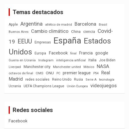
Temas destacados
Argentina
Barcelona
Apple
atlético de madrid
Brasil
Covid-
Cambio climático
China
ciencia
Buenos Aires
España
Estados
EEUU
19
Empresas
Unidos
Facebook
Francia
google
Europa
final
Italia
Joe Biden
Guerra en Ucrania
Instagram
inteligencia artificial
NASA
Manchester city
México
Liverpool
Manchester united
Real
premier league
ONU
octavos de final
OMS
PC
PS4
Madrid
redes sociales
Reino Unido
Rusia
tecnología
Serie A
videojuegos
Ucrania
UEFA Champions League
Unión Europea
Redes sociales
Facebook