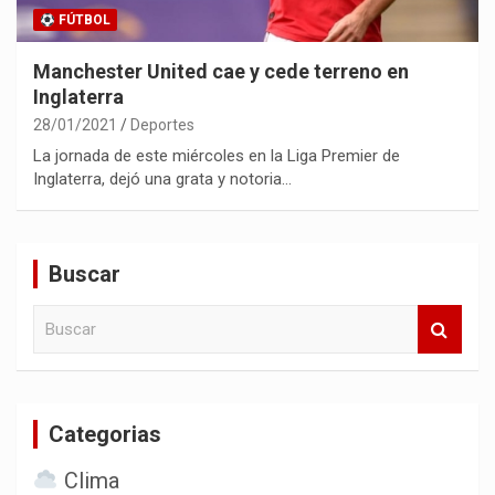
FÚTBOL
Manchester United cae y cede terreno en
Inglaterra
28/01/2021
Deportes
La jornada de este miércoles en la Liga Premier de
Inglaterra, dejó una grata y notoria…
Buscar
B
u
s
c
a
Categorias
r
Clima