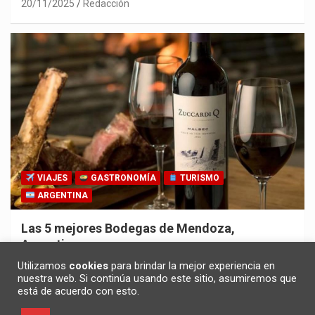
20/11/2025
Redacción
VIAJES
GASTRONOMÍA
TURISMO
ARGENTINA
Las 5 mejores Bodegas de Mendoza,
Argentina
30/10/2025
Redacción
Utilizamos
cookies
para brindar la mejor experiencia en
nuestra web. Si continúa usando este sitio, asumiremos que
está de acuerdo con esto.