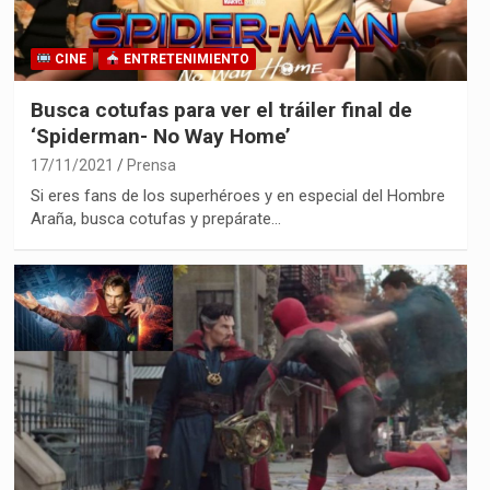
CINE
ENTRETENIMIENTO
Busca cotufas para ver el tráiler final de
‘Spiderman- No Way Home’
17/11/2021
Prensa
Si eres fans de los superhéroes y en especial del Hombre
Araña, busca cotufas y prepárate…