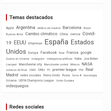
Temas destacados
Argentina
Barcelona
Apple
atlético de madrid
Brasil
Covid-
Cambio climático
China
ciencia
Buenos Aires
España
Estados
EEUU
19
Empresas
Unidos
Facebook
Francia
google
Europa
final
Italia
Joe Biden
Guerra en Ucrania
Instagram
inteligencia artificial
NASA
Manchester city
México
Liverpool
Manchester united
Real
premier league
ONU
octavos de final
OMS
PC
PS4
Madrid
redes sociales
Reino Unido
Rusia
tecnología
Serie A
Ucrania
UEFA Champions League
Unión Europea
videojuegos
Redes sociales