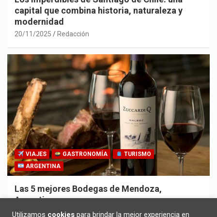
capital que combina historia, naturaleza y
modernidad
20/11/2025
Redacción
VIAJES
GASTRONOMÍA
TURISMO
ARGENTINA
Las 5 mejores Bodegas de Mendoza,
Argentina
30/10/2025
Redacción
Utilizamos
cookies
para brindar la mejor experiencia en