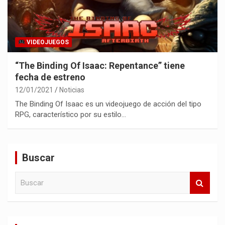
VIDEOJUEGOS
“The Binding Of Isaac: Repentance” tiene
fecha de estreno
12/01/2021
Noticias
The Binding Of Isaac es un videojuego de acción del tipo
RPG, característico por su estilo…
Buscar
B
u
s
c
a