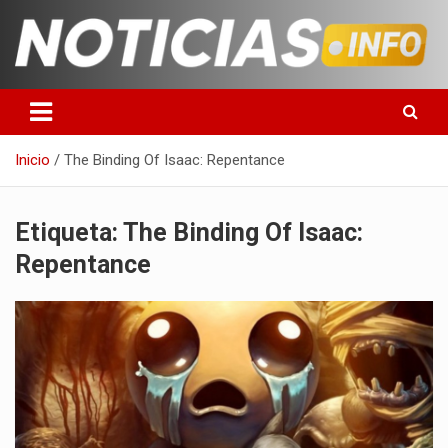
Saltar
al
contenido
Toda la información que debes saber para empezar tu día
Noticias en español
Inicio
The Binding Of Isaac: Repentance
Etiqueta:
The Binding Of Isaac:
Repentance