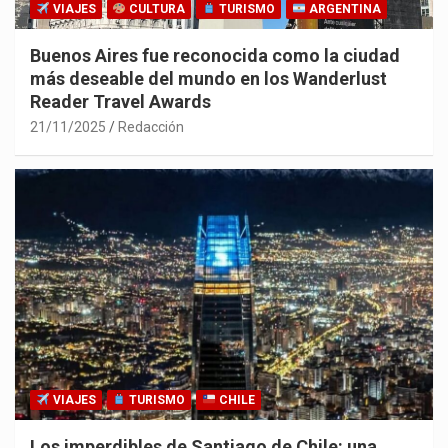
VIAJES
CULTURA
TURISMO
ARGENTINA
Buenos Aires fue reconocida como la ciudad
más deseable del mundo en los Wanderlust
Reader Travel Awards
21/11/2025
Redacción
VIAJES
TURISMO
CHILE
Los imperdibles de Santiago de Chile: una