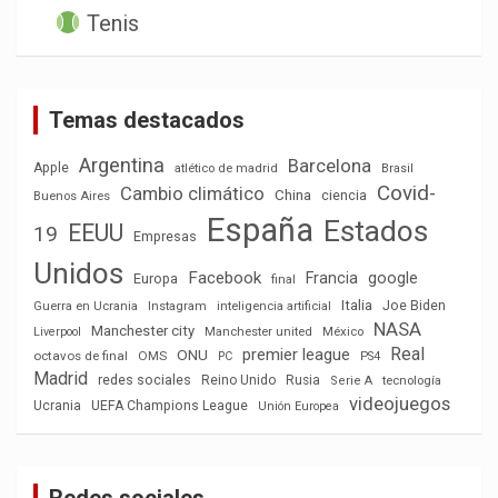
Tenis
Temas destacados
Argentina
Barcelona
Apple
atlético de madrid
Brasil
Covid-
Cambio climático
China
ciencia
Buenos Aires
España
Estados
EEUU
19
Empresas
Unidos
Facebook
Francia
google
Europa
final
Italia
Joe Biden
Guerra en Ucrania
Instagram
inteligencia artificial
NASA
Manchester city
México
Liverpool
Manchester united
Real
premier league
ONU
octavos de final
OMS
PC
PS4
Madrid
redes sociales
Reino Unido
Rusia
tecnología
Serie A
videojuegos
Ucrania
UEFA Champions League
Unión Europea
Redes sociales