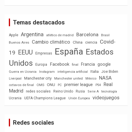
Temas destacados
Argentina
Barcelona
Apple
atlético de madrid
Brasil
Covid-
Cambio climático
China
ciencia
Buenos Aires
España
Estados
EEUU
19
Empresas
Unidos
Facebook
Francia
google
Europa
final
Italia
Joe Biden
Guerra en Ucrania
Instagram
inteligencia artificial
NASA
Manchester city
México
Liverpool
Manchester united
Real
premier league
ONU
octavos de final
OMS
PC
PS4
Madrid
redes sociales
Reino Unido
Rusia
tecnología
Serie A
videojuegos
Ucrania
UEFA Champions League
Unión Europea
Redes sociales