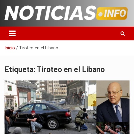
Saltar
al
contenido
Toda la información que debes saber para empezar tu día
Noticias en español
Inicio
Tiroteo en el Libano
Etiqueta:
Tiroteo en el Libano