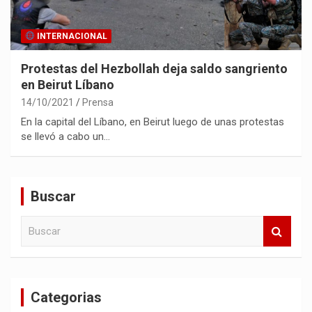
INTERNACIONAL
Protestas del Hezbollah deja saldo sangriento
en Beirut Líbano
14/10/2021
Prensa
En la capital del Líbano, en Beirut luego de unas protestas
se llevó a cabo un…
Buscar
B
u
s
c
a
Categorias
r