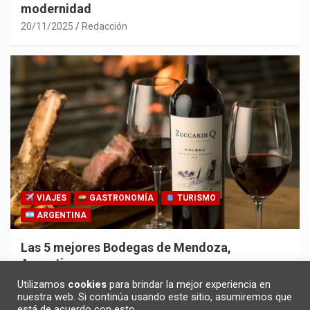
modernidad
20/11/2025
Redacción
VIAJES
GASTRONOMÍA
TURISMO
ARGENTINA
Las 5 mejores Bodegas de Mendoza,
Argentina
30/10/2025
Redacción
Utilizamos
cookies
para brindar la mejor experiencia en
nuestra web. Si continúa usando este sitio, asumiremos que
está de acuerdo con esto.