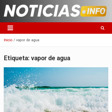
Saltar
al
contenido
Toda la información que debes saber para empezar tu día
Noticias en español
Inicio
vapor de agua
Etiqueta:
vapor de agua