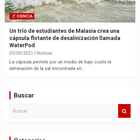
CIENCIA
Un trío de estudiantes de Malasia crea una
cápsula flotante de desalinización llamada
WaterPod
03/09/2021
Noticias
La cápsula permite por un medio de bajo costo la
eliminación de la sal encontrada en…
Buscar
B
u
s
c
a
r