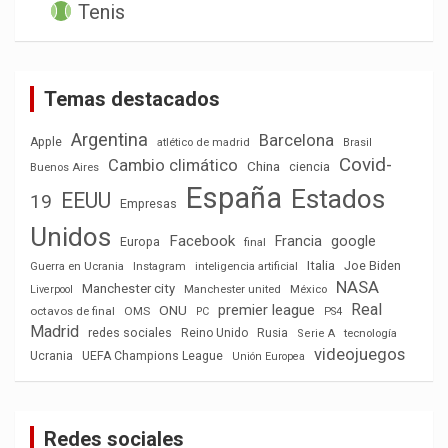
Tenis
Temas destacados
Argentina
Barcelona
Apple
atlético de madrid
Brasil
Covid-
Cambio climático
China
ciencia
Buenos Aires
España
Estados
EEUU
19
Empresas
Unidos
Facebook
Francia
google
Europa
final
Italia
Joe Biden
Guerra en Ucrania
Instagram
inteligencia artificial
NASA
Manchester city
México
Liverpool
Manchester united
Real
premier league
ONU
octavos de final
OMS
PC
PS4
Madrid
redes sociales
Reino Unido
Rusia
tecnología
Serie A
videojuegos
Ucrania
UEFA Champions League
Unión Europea
Redes sociales