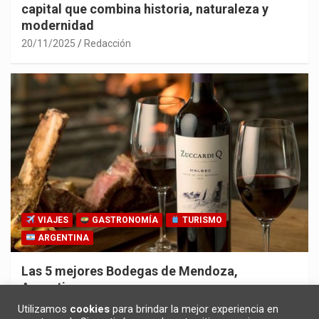
capital que combina historia, naturaleza y
modernidad
20/11/2025
Redacción
VIAJES
GASTRONOMÍA
TURISMO
ARGENTINA
Las 5 mejores Bodegas de Mendoza,
Argentina
30/10/2025
Redacción
Utilizamos
cookies
para brindar la mejor experiencia en