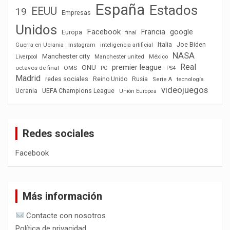
España
Estados
EEUU
19
Empresas
Unidos
Facebook
Francia
google
Europa
final
Italia
Joe Biden
Guerra en Ucrania
Instagram
inteligencia artificial
NASA
Manchester city
México
Liverpool
Manchester united
Real
premier league
ONU
octavos de final
OMS
PC
PS4
Madrid
redes sociales
Reino Unido
Rusia
tecnología
Serie A
videojuegos
Ucrania
UEFA Champions League
Unión Europea
Redes sociales
Facebook
Más información
Contacte con nosotros
Política de privacidad