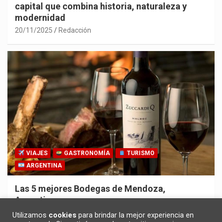
capital que combina historia, naturaleza y
modernidad
20/11/2025
Redacción
VIAJES
GASTRONOMÍA
TURISMO
ARGENTINA
Las 5 mejores Bodegas de Mendoza,
Argentina
30/10/2025
Redacción
Utilizamos
cookies
para brindar la mejor experiencia en