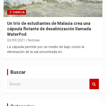
CIENCIA
Un trío de estudiantes de Malasia crea una
cápsula flotante de desalinización llamada
WaterPod
03/09/2021
Noticias
La cápsula permite por un medio de bajo costo la
eliminación de la sal encontrada en…
Buscar
B
u
s
c
a
r