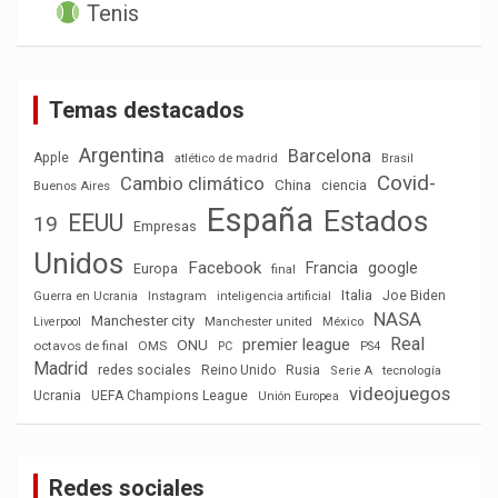
Tenis
Temas destacados
Argentina
Barcelona
Apple
atlético de madrid
Brasil
Covid-
Cambio climático
China
ciencia
Buenos Aires
España
Estados
EEUU
19
Empresas
Unidos
Facebook
Francia
google
Europa
final
Italia
Joe Biden
Guerra en Ucrania
Instagram
inteligencia artificial
NASA
Manchester city
México
Liverpool
Manchester united
Real
premier league
ONU
octavos de final
OMS
PC
PS4
Madrid
redes sociales
Reino Unido
Rusia
tecnología
Serie A
videojuegos
Ucrania
UEFA Champions League
Unión Europea
Redes sociales