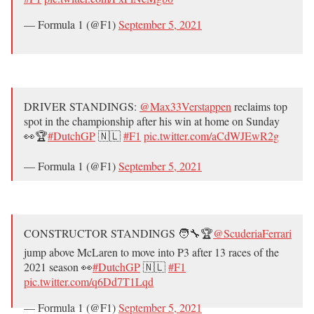
— Formula 1 (@F1)
September 5, 2021
DRIVER STANDINGS:
@Max33Verstappen
reclaims top
spot in the championship after his win at home on Sunday
👀🏆
#DutchGP
🇳🇱
#F1
pic.twitter.com/aCdWJEwR2g
— Formula 1 (@F1)
September 5, 2021
CONSTRUCTOR STANDINGS 🧑‍🔧🏆
@ScuderiaFerrari
jump above McLaren to move into P3 after 13 races of the
2021 season 👀
#DutchGP
🇳🇱
#F1
pic.twitter.com/q6Dd7T1Lqd
— Formula 1 (@F1)
September 5, 2021