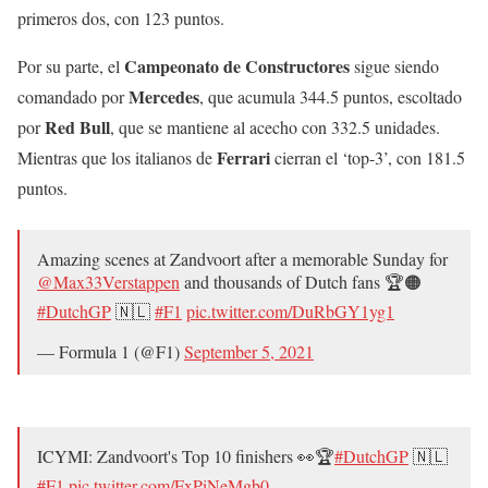
primeros dos, con 123 puntos.
Campeonato de Constructores
Por su parte, el
sigue siendo
Mercedes
comandado por
, que acumula 344.5 puntos, escoltado
Red
Bull
por
, que se mantiene al acecho con 332.5 unidades.
Ferrari
Mientras que los italianos de
cierran el ‘top-3’, con 181.5
puntos.
Amazing scenes at Zandvoort after a memorable Sunday for
@Max33Verstappen
and thousands of Dutch fans 🏆🟠
#DutchGP
🇳🇱
#F1
pic.twitter.com/DuRbGY1yg1
— Formula 1 (@F1)
September 5, 2021
ICYMI: Zandvoort's Top 10 finishers 👀🏆
#DutchGP
🇳🇱
#F1
pic.twitter.com/FxPiNeMgb0