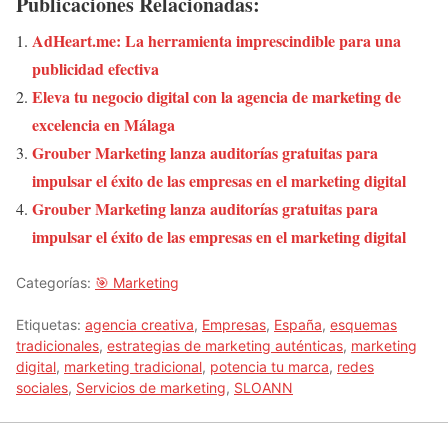
Publicaciones Relacionadas:
AdHeart.me: La herramienta imprescindible para una
publicidad efectiva
Eleva tu negocio digital con la agencia de marketing de
excelencia en Málaga
Grouber Marketing lanza auditorías gratuitas para
impulsar el éxito de las empresas en el marketing digital
Grouber Marketing lanza auditorías gratuitas para
impulsar el éxito de las empresas en el marketing digital
Categorías:
🎯 Marketing
Etiquetas:
agencia creativa
,
Empresas
,
España
,
esquemas
tradicionales
,
estrategias de marketing auténticas
,
marketing
digital
,
marketing tradicional
,
potencia tu marca
,
redes
sociales
,
Servicios de marketing
,
SLOANN