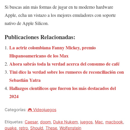
Si buscas aún más formas de jugar en tu moderno hardware
Apple, echa un vistazo a los mejores emuladores con soporte
nativo de Apple Silicon.
Publicaciones Relacionadas:
La actriz colombiana Fanny Mickey, premio
Hispanoamericano de los Max
Ahora sabrás toda la verdad acerca del consumo de café
Tini dice la verdad sobre los rumores de reconciliación con
Sebastián Yatra
Hallazgos científicos que fueron los más destacados del
2024
Categorías:
🎮 Videojuegos
Etiquetas:
Caesar
,
doom
,
Duke Nukem
,
juegos
,
Mac
,
macbook
,
quake
,
retro
,
Should
,
These
,
Wolfenstein