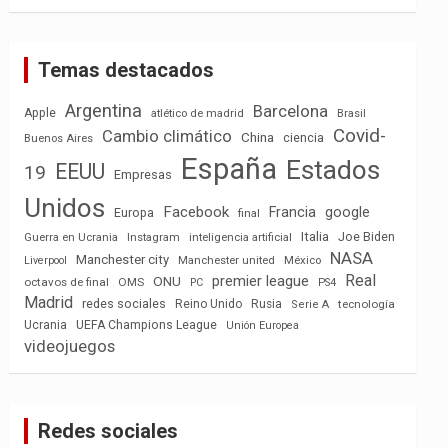
Temas destacados
Argentina
Barcelona
Apple
atlético de madrid
Brasil
Covid-
Cambio climático
China
ciencia
Buenos Aires
España
Estados
EEUU
19
Empresas
Unidos
Facebook
Francia
google
Europa
final
Italia
Joe Biden
Guerra en Ucrania
Instagram
inteligencia artificial
NASA
Manchester city
México
Liverpool
Manchester united
Real
premier league
ONU
octavos de final
OMS
PC
PS4
Madrid
redes sociales
Reino Unido
Rusia
tecnología
Serie A
Ucrania
UEFA Champions League
Unión Europea
videojuegos
Redes sociales