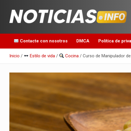
Saltar
al
contenido
Toda la información que debes saber para empezar tu día
Noticias en español
Contacte con nosotros
DMCA
Política de priv
Inicio
Estilo de vida
Cocina
Curso de Manipulador de