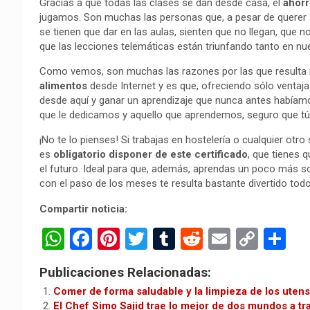
Gracias a que todas las clases se dan desde casa, el
ahorr
jugamos. Son muchas las personas que, a pesar de querer 
se tienen que dar en las aulas, sienten que no llegan, que 
que las lecciones telemáticas están triunfando tanto en nue
Como vemos, son muchas las razones por las que resulta 
alimentos
desde Internet y es que, ofreciendo sólo ventaj
desde aquí y ganar un aprendizaje que nunca antes habíamo
que le dedicamos y aquello que aprendemos, seguro que tú 
¡No te lo pienses! Si trabajas en hostelería o cualquier ot
es
obligatorio disponer de este certificado
, que tienes q
el futuro. Ideal para que, además, aprendas un poco más s
con el paso de los meses te resulta bastante divertido todo
Compartir noticia:
W
F
Pi
T
T
R
E
C
C
h
a
nt
wi
u
e
m
o
o
Publicaciones Relacionadas:
at
ce
er
tt
m
d
ail
py
m
Comer de forma saludable y la limpieza de los utensi
s
b
es
er
bl
di
Li
p
El Chef Simo Sajid trae lo mejor de dos mundos a tr