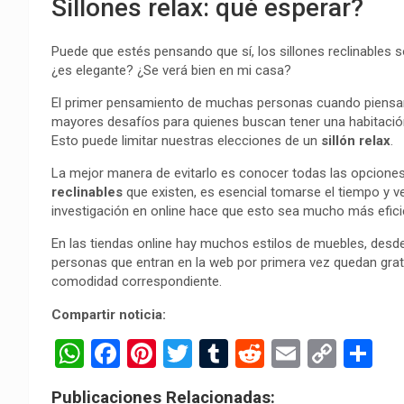
Sillones relax: qué esperar?
Puede que estés pensando que sí, los sillones reclinables 
¿es elegante? ¿Se verá bien en mi casa?
El primer pensamiento de muchas personas cuando piensan e
mayores desafíos para quienes buscan tener una habitaci
Esto puede limitar nuestras elecciones de un
sillón relax
.
La mejor manera de evitarlo es conocer todas las opciones
reclinables
que existen, es esencial tomarse el tiempo y v
investigación en online hace que esto sea mucho más eficient
En las tiendas online hay muchos estilos de muebles, desd
personas que entran en la web por primera vez quedan grata
comodidad correspondiente.
Compartir noticia:
W
F
Pi
T
T
R
E
C
C
h
a
nt
wi
u
e
m
o
o
Publicaciones Relacionadas: