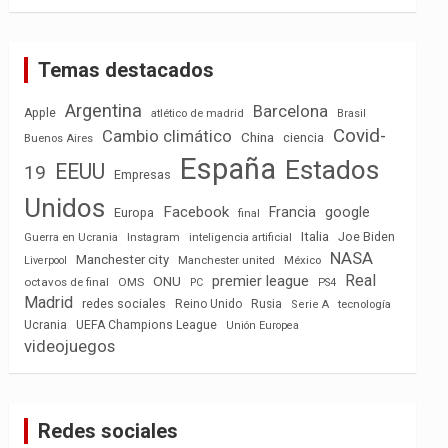
Temas destacados
Argentina
Barcelona
Apple
atlético de madrid
Brasil
Covid-
Cambio climático
China
ciencia
Buenos Aires
España
Estados
EEUU
19
Empresas
Unidos
Facebook
Francia
google
Europa
final
Italia
Joe Biden
Guerra en Ucrania
Instagram
inteligencia artificial
NASA
Manchester city
México
Liverpool
Manchester united
Real
premier league
ONU
octavos de final
OMS
PC
PS4
Madrid
redes sociales
Reino Unido
Rusia
tecnología
Serie A
Ucrania
UEFA Champions League
Unión Europea
videojuegos
Redes sociales