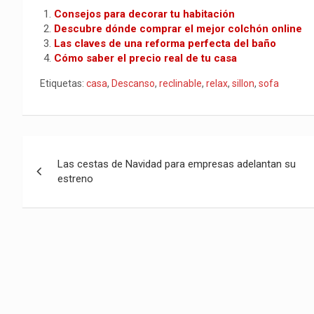
at
ce
er
tt
m
d
ail
py
m
Consejos para decorar tu habitación
s
b
es
er
bl
di
Li
p
Descubre dónde comprar el mejor colchón online
Las claves de una reforma perfecta del baño
A
o
t
r
t
n
ar
Cómo saber el precio real de tu casa
p
o
k
tir
Etiquetas:
casa
,
Descanso
,
reclinable
,
relax
,
sillon
,
sofa
p
k
Navegación
Las cestas de Navidad para empresas adelantan su
de
estreno
entradas