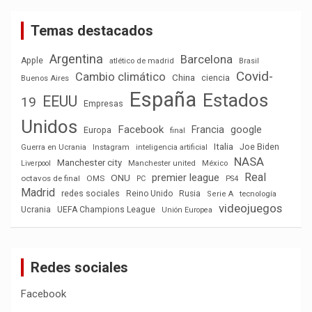
Temas destacados
Argentina
Barcelona
Apple
atlético de madrid
Brasil
Covid-
Cambio climático
China
ciencia
Buenos Aires
España
Estados
EEUU
19
Empresas
Unidos
Facebook
Francia
google
Europa
final
Italia
Joe Biden
Guerra en Ucrania
Instagram
inteligencia artificial
NASA
Manchester city
México
Liverpool
Manchester united
Real
premier league
ONU
octavos de final
OMS
PC
PS4
Madrid
redes sociales
Reino Unido
Rusia
tecnología
Serie A
videojuegos
Ucrania
UEFA Champions League
Unión Europea
Redes sociales
Facebook