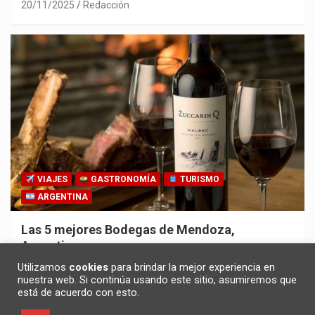
20/11/2025
Redacción
VIAJES
GASTRONOMÍA
TURISMO
ARGENTINA
Las 5 mejores Bodegas de Mendoza,
Argentina
30/10/2025
Redacción
Utilizamos
cookies
para brindar la mejor experiencia en
nuestra web. Si continúa usando este sitio, asumiremos que
está de acuerdo con esto.