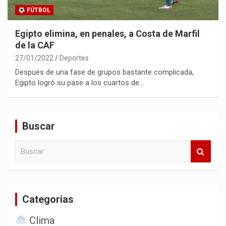
FÚTBOL
Egipto elimina, en penales, a Costa de Marfil
de la CAF
27/01/2022
Deportes
Después de una fase de grupos bastante complicada,
Egipto logró su pase a los cuartos de…
Buscar
B
u
s
c
a
Categorias
r
Clima