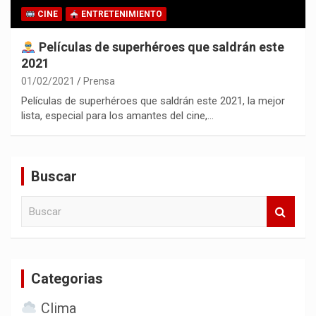
CINE
ENTRETENIMIENTO
Películas de superhéroes que saldrán este
2021
01/02/2021
Prensa
Películas de superhéroes que saldrán este 2021, la mejor
lista, especial para los amantes del cine,…
Buscar
B
u
s
c
a
Categorias
r
Clima