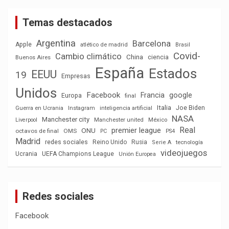
Temas destacados
Argentina
Barcelona
Apple
atlético de madrid
Brasil
Covid-
Cambio climático
China
ciencia
Buenos Aires
España
Estados
EEUU
19
Empresas
Unidos
Facebook
Francia
google
Europa
final
Italia
Joe Biden
Guerra en Ucrania
Instagram
inteligencia artificial
NASA
Manchester city
México
Liverpool
Manchester united
Real
premier league
ONU
octavos de final
OMS
PC
PS4
Madrid
redes sociales
Reino Unido
Rusia
tecnología
Serie A
videojuegos
Ucrania
UEFA Champions League
Unión Europea
Redes sociales
Facebook