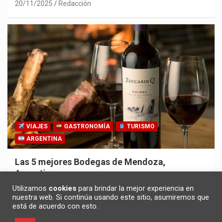
20/11/2025
Redacción
VIAJES
GASTRONOMÍA
TURISMO
ARGENTINA
Las 5 mejores Bodegas de Mendoza,
Argentina
30/10/2025
Redacción
Utilizamos
cookies
para brindar la mejor experiencia en
nuestra web. Si continúa usando este sitio, asumiremos que
está de acuerdo con esto.