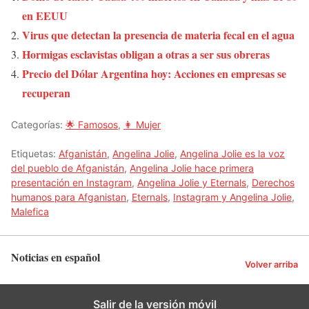
en EEUU
Virus que detectan la presencia de materia fecal en el agua
Hormigas esclavistas obligan a otras a ser sus obreras
Precio del Dólar Argentina hoy: Acciones en empresas se
recuperan
Categorías:
🌟 Famosos
,
👩 Mujer
Etiquetas:
Afganistán
,
Angelina Jolie
,
Angelina Jolie es la voz
del pueblo de Afganistán
,
Angelina Jolie hace primera
presentación en Instagram
,
Angelina Jolie y Eternals
,
Derechos
humanos para Afganistan
,
Eternals
,
Instagram y Angelina Jolie
,
Malefica
Noticias en español
Volver arriba
Salir de la versión móvil