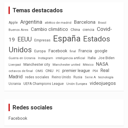
Temas destacados
Argentina
Barcelona
Apple
atlético de madrid
Brasil
Covid-
Cambio climático
China
ciencia
Buenos Aires
España
Estados
EEUU
19
Empresas
Unidos
Facebook
Francia
google
Europa
final
Italia
Joe Biden
Guerra en Ucrania
Instagram
inteligencia artificial
NASA
Manchester city
México
Liverpool
Manchester united
Real
premier league
ONU
octavos de final
OMS
PC
PS4
Madrid
redes sociales
Reino Unido
Rusia
tecnología
Serie A
videojuegos
Ucrania
UEFA Champions League
Unión Europea
Redes sociales
Facebook