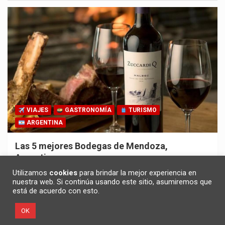
VIAJES
GASTRONOMÍA
TURISMO
ARGENTINA
Las 5 mejores Bodegas de Mendoza,
Argentina
30/10/2025
Redacción
Utilizamos
cookies
para brindar la mejor experiencia en
nuestra web. Si continúa usando este sitio, asumiremos que
está de acuerdo con esto.
OK
Copyright ©2026
Noticias en español
Política de privacidad