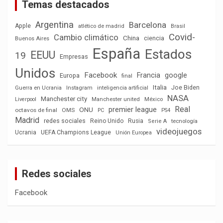
Temas destacados
Argentina
Barcelona
Apple
atlético de madrid
Brasil
Covid-
Cambio climático
China
ciencia
Buenos Aires
España
Estados
EEUU
19
Empresas
Unidos
Facebook
Francia
google
Europa
final
Italia
Joe Biden
Guerra en Ucrania
Instagram
inteligencia artificial
NASA
Manchester city
México
Liverpool
Manchester united
Real
premier league
ONU
octavos de final
OMS
PC
PS4
Madrid
redes sociales
Reino Unido
Rusia
tecnología
Serie A
videojuegos
Ucrania
UEFA Champions League
Unión Europea
Redes sociales
Facebook