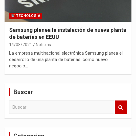
TECNOLOGÍA
Samsung planea la instalación de nueva planta
de baterías en EEUU
14/08/2021
Noticias
La empresa multinacional electrónica Samsung planea el
desarrollo de una planta de baterías. como nuevo
negocio…
Buscar
B
u
s
c
a
Categorias
r