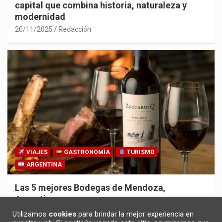
capital que combina historia, naturaleza y
modernidad
20/11/2025
Redacción
VIAJES
GASTRONOMÍA
TURISMO
ARGENTINA
Las 5 mejores Bodegas de Mendoza,
Argentina
30/10/2025
Redacción
Utilizamos
cookies
para brindar la mejor experiencia en