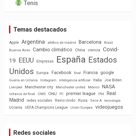
Tenis
Temas destacados
Argentina
Barcelona
Apple
atlético de madrid
Brasil
Covid-
Cambio climático
China
ciencia
Buenos Aires
España
Estados
EEUU
19
Empresas
Unidos
Facebook
Francia
google
Europa
final
Italia
Joe Biden
Guerra en Ucrania
Instagram
inteligencia artificial
NASA
Manchester city
México
Liverpool
Manchester united
Real
premier league
ONU
octavos de final
OMS
PC
PS4
Madrid
redes sociales
Reino Unido
Rusia
tecnología
Serie A
videojuegos
Ucrania
UEFA Champions League
Unión Europea
Redes sociales