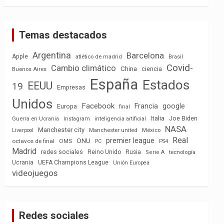
Temas destacados
Argentina
Barcelona
Apple
atlético de madrid
Brasil
Covid-
Cambio climático
China
ciencia
Buenos Aires
España
Estados
EEUU
19
Empresas
Unidos
Facebook
Francia
google
Europa
final
Italia
Joe Biden
Guerra en Ucrania
Instagram
inteligencia artificial
NASA
Manchester city
México
Liverpool
Manchester united
Real
premier league
ONU
octavos de final
OMS
PC
PS4
Madrid
redes sociales
Reino Unido
Rusia
tecnología
Serie A
Ucrania
UEFA Champions League
Unión Europea
videojuegos
Redes sociales