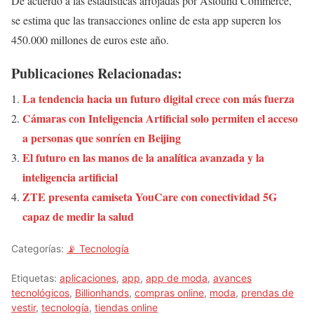
De acuerdo a las estadísticas arrojadas por Astound Commerce,
se estima que las transacciones online de esta app superen los
450.000 millones de euros este año.
Publicaciones Relacionadas:
La tendencia hacia un futuro digital crece con más fuerza
Cámaras con Inteligencia Artificial solo permiten el acceso
a personas que sonríen en Beijing
El futuro en las manos de la analítica avanzada y la
inteligencia artificial
ZTE presenta camiseta YouCare con conectividad 5G
capaz de medir la salud
Categorías:
📡 Tecnología
Etiquetas:
aplicaciones
,
app
,
app de moda
,
avances
tecnológicos
,
Billionhands
,
compras online
,
moda
,
prendas de
vestir
,
tecnología
,
tiendas online