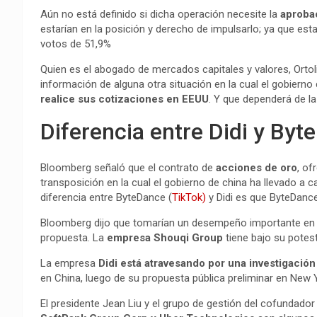
Aún no está definido si dicha operación necesite la
aprobac
estarían en la posición y derecho de impulsarlo; ya que es
votos de 51,9%
Quien es el abogado de mercados capitales y valores, Ortoli
información de alguna otra situación en la cual el gobiern
realice sus cotizaciones en EEUU
. Y que dependerá de la
Diferencia entre Didi y By
Bloomberg señaló que el contrato de
acciones de oro
, of
transposición en la cual el gobierno de china ha llevado a c
diferencia entre ByteDance (
TikTok)
y Didi es que ByteDance
Bloomberg dijo que tomarían un desempeño importante en l
propuesta. La
empresa Shouqi Group
tiene bajo su potes
La empresa
Didi está atravesando por una investigació
en China, luego de su propuesta pública preliminar en New Y
El presidente Jean Liu y el grupo de gestión del cofundador 