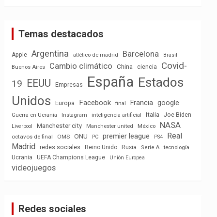
Temas destacados
Argentina
Barcelona
Apple
atlético de madrid
Brasil
Covid-
Cambio climático
China
ciencia
Buenos Aires
España
Estados
EEUU
19
Empresas
Unidos
Facebook
Francia
google
Europa
final
Italia
Joe Biden
Guerra en Ucrania
Instagram
inteligencia artificial
NASA
Manchester city
México
Liverpool
Manchester united
Real
premier league
ONU
octavos de final
OMS
PC
PS4
Madrid
redes sociales
Reino Unido
Rusia
tecnología
Serie A
Ucrania
UEFA Champions League
Unión Europea
videojuegos
Redes sociales