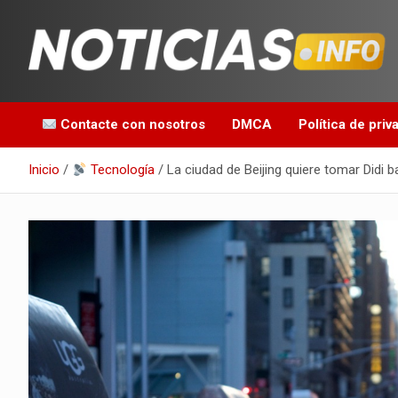
Saltar
al
contenido
Toda la información que debes saber para empezar tu día
Noticias en español
Contacte con nosotros
DMCA
Política de priv
Inicio
Tecnología
La ciudad de Beijing quiere tomar Didi b