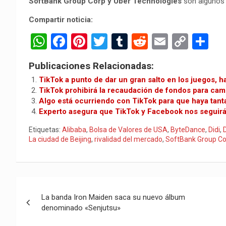
SoftBank Group Corp y Uber Technologies
son algunos 
Compartir noticia:
W
F
Pi
T
T
R
E
C
C
h
a
nt
wi
u
e
m
o
o
Publicaciones Relacionadas:
at
ce
er
tt
m
d
ail
py
m
TikTok a punto de dar un gran salto en los juegos,
s
b
es
er
bl
di
Li
p
TikTok prohibirá la recaudación de fondos para cam
Algo está ocurriendo con TikTok para que haya tant
A
o
t
r
t
n
ar
Experto asegura que TikTok y Facebook nos seguir
p
o
k
tir
Etiquetas:
Alibaba
,
Bolsa de Valores de USA
,
ByteDance
,
Didi
,
p
k
La ciudad de Beijing
,
rivalidad del mercado
,
SoftBank Group Co
Navegación
La banda Iron Maiden saca su nuevo álbum
de
denominado «Senjutsu»