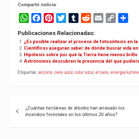
Compartir noticia:
W
F
Pi
T
T
R
E
C
C
h
a
nt
wi
u
e
m
o
o
Publicaciones Relacionadas:
at
ce
er
tt
m
d
ail
py
m
¿Es posible realizar el proceso de fotosíntesis en l
s
b
es
er
bl
di
Li
p
Científicos aseguran saber de dónde buscar vida en
Hipótesis sobre por qué la Tierra tiene menos brillo
A
o
t
r
t
n
ar
Astrónomos descubren la presencia del que pudiera s
p
o
k
tir
Etiquetas:
arcoíris
,
cielo azul
,
color azul
,
el cielo
,
energía lumíni
p
k
Navegación
¿Cuántas hectáreas de árboles han arrasado los
de
incendios forestales en los últimos 20 años?
entradas