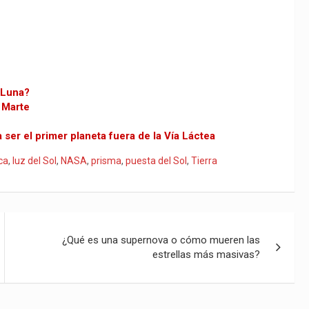
a Luna?
 Marte
er el primer planeta fuera de la Vía Láctea
ca
,
luz del Sol
,
NASA
,
prisma
,
puesta del Sol
,
Tierra
¿Qué es una supernova o cómo mueren las
estrellas más masivas?