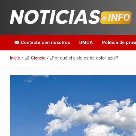
Saltar
al
contenido
Toda la información que debes saber para empezar tu día
Noticias en español
Contacte con nosotros
DMCA
Política de priv
Inicio
Ciencia
¿Por qué el cielo es de color azul?