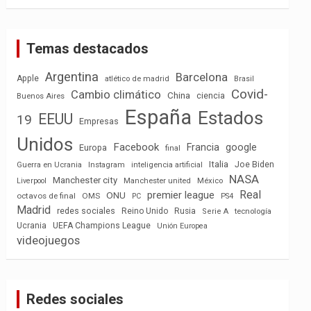
Temas destacados
Argentina
Barcelona
Apple
atlético de madrid
Brasil
Covid-
Cambio climático
China
ciencia
Buenos Aires
España
Estados
EEUU
19
Empresas
Unidos
Facebook
Francia
google
Europa
final
Italia
Joe Biden
Guerra en Ucrania
Instagram
inteligencia artificial
NASA
Manchester city
México
Liverpool
Manchester united
Real
premier league
ONU
octavos de final
OMS
PC
PS4
Madrid
redes sociales
Reino Unido
Rusia
tecnología
Serie A
Ucrania
UEFA Champions League
Unión Europea
videojuegos
Redes sociales