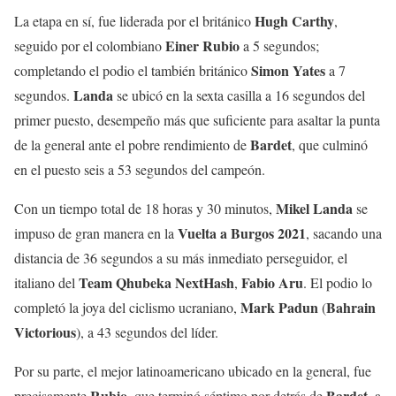
Hugh
Carthy
La etapa en sí, fue liderada por el británico
,
Einer
Rubio
seguido por el colombiano
a 5 segundos;
Simon
Yates
completando el podio el también británico
a 7
Landa
segundos.
se ubicó en la sexta casilla a 16 segundos del
primer puesto, desempeño más que suficiente para asaltar la punta
Bardet
de la general ante el pobre rendimiento de
, que culminó
en el puesto seis a 53 segundos del campeón.
Mikel
Landa
Con un tiempo total de 18 horas y 30 minutos,
se
Vuelta a Burgos 2021
impuso de gran manera en la
, sacando una
distancia de 36 segundos a su más inmediato perseguidor, el
Team
Qhubeka
NextHash
Fabio
Aru
italiano del
,
. El podio lo
Mark
Padun
Bahrain
completó la joya del ciclismo ucraniano,
(
Victorious
), a 43 segundos del líder.
Por su parte, el mejor latinoamericano ubicado en la general, fue
Rubio
Bardet
precisamente
, que terminó séptimo por detrás de
, a