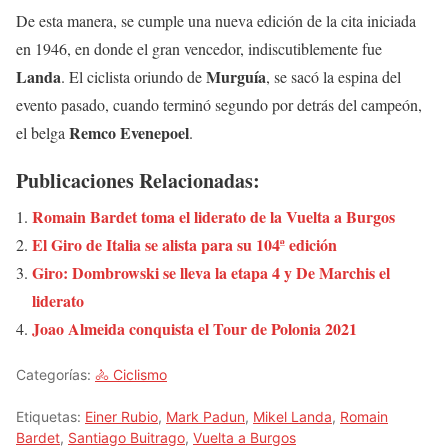
De esta manera, se cumple una nueva edición de la cita iniciada
en 1946, en donde el gran vencedor, indiscutiblemente fue
Landa
Murguía
. El ciclista oriundo de
, se sacó la espina del
evento pasado, cuando terminó segundo por detrás del campeón,
Remco Evenepoel
el belga
.
Publicaciones Relacionadas:
Romain Bardet toma el liderato de la Vuelta a Burgos
El Giro de Italia se alista para su 104ª edición
Giro: Dombrowski se lleva la etapa 4 y De Marchis el
liderato
Joao Almeida conquista el Tour de Polonia 2021
Categorías:
🚴 Ciclismo
Etiquetas:
Einer Rubio
,
Mark Padun
,
Mikel Landa
,
Romain
Bardet
,
Santiago Buitrago
,
Vuelta a Burgos