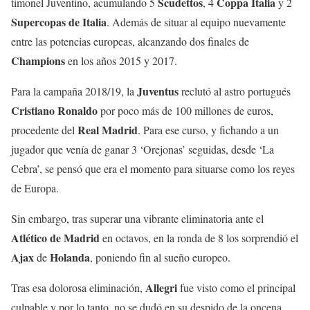
Scudettos
Coppa
Italia
timonel Juventino, acumulando 5
, 4
y 2
Supercopas
de
Italia
. Además de situar al equipo nuevamente
entre las potencias europeas, alcanzando dos finales de
Champions
en los años 2015 y 2017.
Juventus
Para la campaña 2018/19, la
reclutó al astro portugués
Cristiano
Ronaldo
por poco más de 100 millones de euros,
Real
Madrid
procedente del
. Para ese curso, y fichando a un
jugador que venía de ganar 3 ‘Orejonas’ seguidas, desde ‘La
Cebra’, se pensó que era el momento para situarse como los reyes
de Europa.
Sin embargo, tras superar una vibrante eliminatoria ante el
Atlético
de
Madrid
en octavos, en la ronda de 8 los sorprendió el
Ajax
Holanda
de
, poniendo fin al sueño europeo.
Allegri
Tras esa dolorosa eliminación,
fue visto como el principal
culpable y por lo tanto, no se dudó en su despido de la oncena