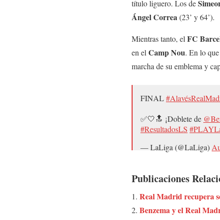
Simeo
título liguero. Los de
Ángel
Correa
(23’ y 64’).
FC
Barce
Mientras tanto, el
Camp
Nou
en el
. En lo que
marcha de su emblema y capi
FINAL
#AlavésRealMad
✅🤍🔝 ¡Doblete de
@Be
#ResultadosLS
#PLAYLa
— LaLiga (@LaLiga)
Au
Publicaciones Relac
Real Madrid recupera se
Benzema y el Real Madr