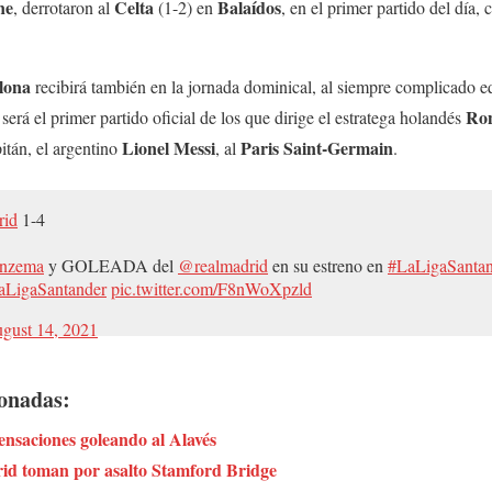
ne
Celta
Balaídos
, derrotaron al
(1-2) en
, en el primer partido del día,
lona
recibirá también en la jornada dominical, al siempre complicado e
Ro
 será el primer partido oficial de los que dirige el estratega holandés
Lionel
Messi
Paris Saint-Germain
tán, el argentino
, al
.
rid
1-4
nzema
y GOLEADA del
@realmadrid
en su estreno en
#LaLigaSanta
LigaSantander
pic.twitter.com/F8nWoXpzld
gust 14, 2021
ionadas:
nsaciones goleando al Alavés
id toman por asalto Stamford Bridge