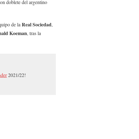
 con doblete del argentino
Real
Sociedad
quipo de la
,
nald
Koeman
, tras la
nder
2021/22!