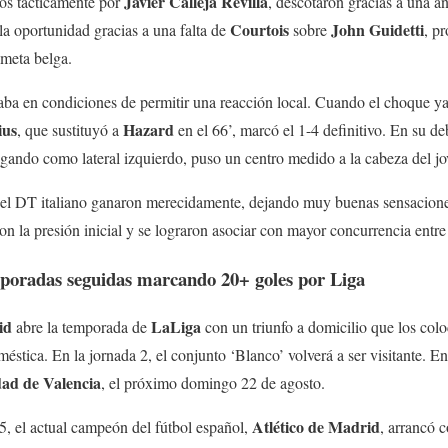
Javier
Calleja
Revilla
os tácticamente por
, descotaron gracias a una a
Courtois
John
Guidetti
a oportunidad gracias a una falta de
sobre
, p
 meta belga.
taba en condiciones de permitir una reacción local. Cuando el choque ya
ius
Hazard
, que sustituyó a
en el 66’, marcó el 1-4 definitivo. En su de
ugando como lateral izquierdo, puso un centro medido a la cabeza del j
s del DT italiano ganaron merecidamente, dejando muy buenas sensacione
n la presión inicial y se lograron asociar con mayor concurrencia entre 
mporadas seguidas marcando 20+ goles por Liga
id
LaLiga
abre la temporada de
con un triunfo a domicilio que los c
oméstica. En la jornada 2, el conjunto ‘Blanco’ volverá a ser visitante. E
ad de Valencia
, el próximo domingo 22 de agosto.
Atlético
de
Madrid
5, el actual campeón del fútbol español,
, arrancó c