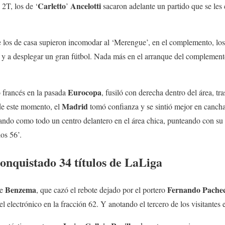
Carletto
Ancelotti
 2T, los de ‘
’
sacaron adelante un partido que se les
 los de casa supieron incomodar al ‘Merengue’, en el complemento, lo
y a desplegar un gran fútbol. Nada más en el arranque del complemento
Eurocopa
 francés en la pasada
, fusiló con derecha dentro del área, tr
Madrid
r de este momento, el
tomó confianza y se sintió mejor en canch
trando como todo un centro delantero en el área chica, punteando con su
os 56’.
onquistado 34 títulos de LaLiga
Benzema
Fernando
Pache
de
, que cazó el rebote dejado por el portero
l electrónico en la fracción 62. Y anotando el tercero de los visitantes