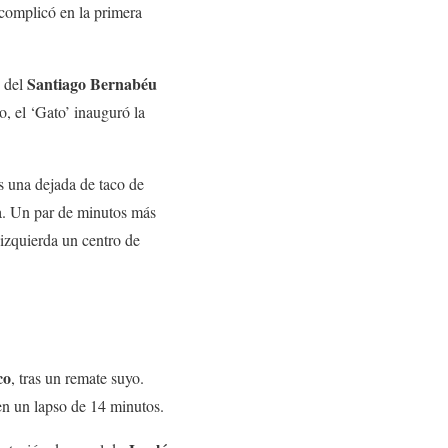
 complicó en la primera
Santiago
Bernabéu
s del
, el ‘Gato’ inauguró la
as una dejada de taco de
a. Un par de minutos más
 izquierda un centro de
co
, tras un remate suyo.
 en un lapso de 14 minutos.