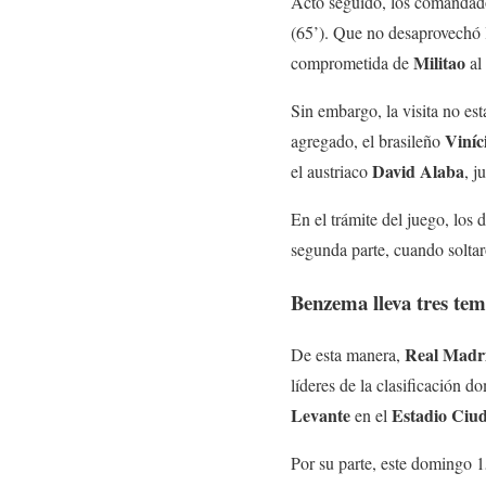
Acto seguido, los comandad
(65’). Que no desaprovechó l
Militao
comprometida de
al
Sin embargo, la visita no es
Viníc
agregado, el brasileño
David
Alaba
el austriaco
, j
En el trámite del juego, lo
segunda parte, cuando soltaro
Benzema lleva tres te
Real
Madr
De esta manera,
líderes de la clasificación d
Levante
Estadio Ciud
en el
Por su parte, este domingo 1