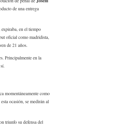
Joselú
notación de penal de
roducto de una entrega
 expiraba, en el tiempo
but oficial como madridista,
oven de 21 años.
s. Principalmente en la
sí.
oloca momentáneamente como
n esta ocasión, se medirán al
on triunfo su defensa del