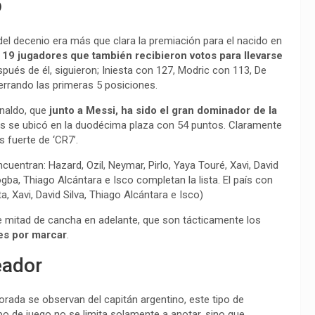
o
el decenio era más que clara la premiación para el nacido en
 19 jugadores que también recibieron votos para llevarse
spués de él, siguieron; Iniesta con 127, Modric con 113, De
rrando las primeras 5 posiciones.
onaldo, que
junto a Messi, ha sido el gran dominador de la
ués se ubicó en la duodécima plaza con 54 puntos. Claramente
s fuerte de ‘CR7’.
uentran: Hazard, Ozil, Neymar, Pirlo, Yaya Touré, Xavi, David
gba, Thiago Alcántara e Isco completan la lista. El país con
ta, Xavi, David Silva, Thiago Alcántara e Isco)
 mitad de cancha en adelante, que son tácticamente los
nes por marcar
.
eador
rada se observan del capitán argentino, este tipo de
o de juego no se limita solamente a anotar, sino que