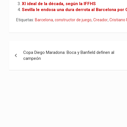
XI ideal de la década, según la IFFHS
A
o
t
r
t
n
ar
Sevilla le endosa una dura derrota al Barcelona por
p
o
k
tir
Etiquetas:
Barcelona
,
constructor de juego
,
Creador
,
Cristiano
p
k
Navegación
Copa Diego Maradona: Boca y Banfield definen al
de
campeón
entradas