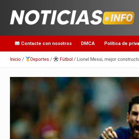
Saltar
al
contenido
Toda la información que debes saber para empezar tu día
Noticias en español
Contacte con nosotros
DMCA
Política de priv
Inicio
Deportes
Fútbol
Lionel Messi, mejor construct