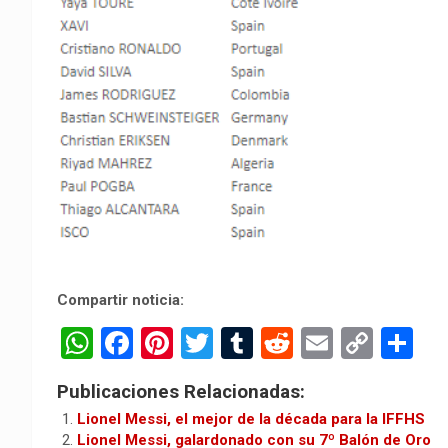
Compartir noticia:
W
F
Pi
T
T
R
E
C
C
h
a
nt
wi
u
e
m
o
o
Publicaciones Relacionadas:
at
ce
er
tt
m
d
ail
py
m
Lionel Messi, el mejor de la década para la IFFHS
s
b
es
er
bl
di
Li
p
Lionel Messi, galardonado con su 7º Balón de Oro