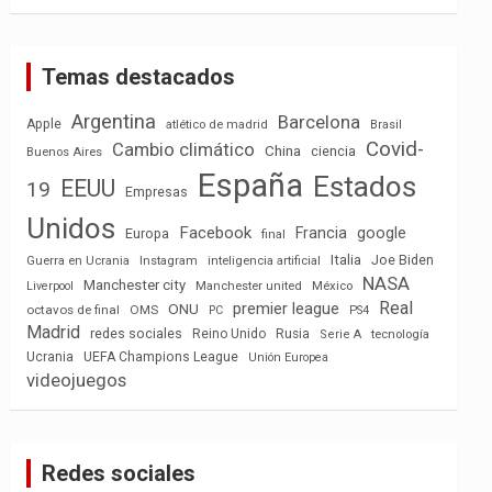
Temas destacados
Argentina
Barcelona
Apple
atlético de madrid
Brasil
Covid-
Cambio climático
China
ciencia
Buenos Aires
España
Estados
EEUU
19
Empresas
Unidos
Facebook
Francia
google
Europa
final
Italia
Joe Biden
Guerra en Ucrania
Instagram
inteligencia artificial
NASA
Manchester city
México
Liverpool
Manchester united
Real
premier league
ONU
octavos de final
OMS
PC
PS4
Madrid
redes sociales
Reino Unido
Rusia
tecnología
Serie A
Ucrania
UEFA Champions League
Unión Europea
videojuegos
Redes sociales