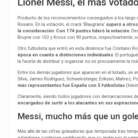
Lionel Messi, el más votad
Producto de los reconocimientos conseguidos a los largo d
Rosario. En la votación, el crack ‘Blaugrana’
superó a otros
la consideración
.
Con 174 puntos lideró la votación
. De
Bruyne con 103 y Kroos con 90 puntos, respectivamente, ce
Otro futbolista que entró en esta dinámica fue Cristiano R
época en cuanto a distinciones individuales
. El portug
la faceta de distribuir y organizar no es precisamente la má
Entre los demás jugadores que aparecen en el listado, se enc
Silva, James Rodríguez, Schweinsteiger, Eriksen, Mahrez, Po
más representantes fue España con 5 futbolistas
(Inies
Claramente, siendo todos jugadores con demarcaciones de
encargados de surtir a los atacantes en sus aspiracio
Messi, mucho más que un gol
Más allá de las cifras goleadoras que temporada tras tempo
galardones continúan certificando que su andar por el camp