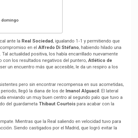
te domingo
cal ante la
Real
Sociedad
, igualando 1-1 y permitiendo que
l compromiso en el
Alfredo
Di
Stéfano
, habiendo hilado una
 Tal actualidad positiva, los había encarrillado nuevamente
do con los resultados negativos del puntero,
Atlético
de
 ser un encuentro más que accesible, le da un respiro a los
nsistentes pero sin encontrar recompensa en sus acometidas,
 periodo, llegó la diana de los de
Imanol
Alguacil
. El lateral
anda enviando un muy buen centro al segundo palo que tuvo a
ado del guardameta
Thibaut
Courtois
para acabar con la
empate. Mientras que la Real saliendo en velocidad tuvo para
ción. Siendo castigados por el Madrid, que logró evitar la