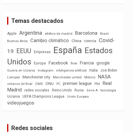
Temas destacados
Argentina
Barcelona
Apple
atlético de madrid
Brasil
Covid-
Cambio climático
China
ciencia
Buenos Aires
España
Estados
EEUU
19
Empresas
Unidos
Facebook
Francia
google
Europa
final
Italia
Joe Biden
Guerra en Ucrania
Instagram
inteligencia artificial
NASA
Manchester city
México
Liverpool
Manchester united
Real
premier league
ONU
octavos de final
OMS
PC
PS4
Madrid
redes sociales
Reino Unido
Rusia
tecnología
Serie A
Ucrania
UEFA Champions League
Unión Europea
videojuegos
Redes sociales