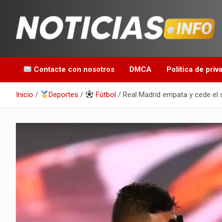
Saltar
al
contenido
Toda la información que debes saber para empezar tu día
Noticias en español
Contacte con nosotros
DMCA
Política de priv
Inicio
Deportes
Fútbol
Real Madrid empata y cede el