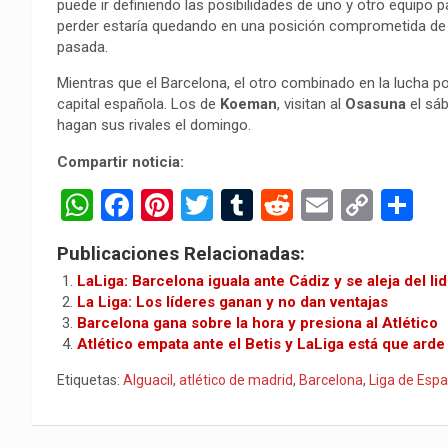
puede ir definiendo las posibilidades de uno y otro equipo pa
perder estaría quedando en una posición comprometida de 
pasada.
Mientras que el Barcelona, el otro combinado en la lucha por
capital española. Los de
Koeman
, visitan al
Osasuna
el sáb
hagan sus rivales el domingo.
Compartir noticia:
W
F
Pi
T
T
R
E
C
C
h
a
nt
wi
u
e
m
o
o
Publicaciones Relacionadas:
at
ce
er
tt
m
d
ail
py
m
LaLiga: Barcelona iguala ante Cádiz y se aleja del li
s
b
es
er
bl
di
Li
p
La Liga: Los líderes ganan y no dan ventajas
Barcelona gana sobre la hora y presiona al Atlético
A
o
t
r
t
n
ar
Atlético empata ante el Betis y LaLiga está que arde
p
o
k
tir
Etiquetas:
Alguacil
,
atlético de madrid
,
Barcelona
,
Liga de Esp
p
k