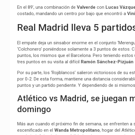
En el 89’, una combinación de
Valverde
con
Lucas
Vázqu
costado, mandando un centro por bajo que encontró a
Vin
Real Madrid lleva 5 partidos
El empate deja un sinsabor enorme en el conjunto ‘Merengue
‘Colchonero’ poniéndose solamente a 3 puntos de estos. Co
puntos, los mismos que el Barcelona. Pero teniendo estos úl
tres puntos en su visita al difícil
Ramón Sánchez-Pizjuán
Por su parte, los ‘Rojiblancos’ salieron victoriosos de su es
por 0-2. De esta forma, mantiene una distancia considerab
puntos y un partido pendiente. Y dependiendo de si mismos 
Atlético vs Madrid, se juegan 
domingo
Más aun cuando el próximo fin de semana, se enfrenten a su
escenificado en el
Wanda
Metropolitano
, hogar del Atlét