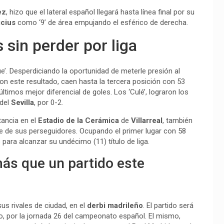
ez
, hizo que el lateral español llegará hasta línea final por su
icius
como ‘9’ de área empujando el esférico de derecha.
 sin perder por liga
’. Desperdiciando la oportunidad de meterle presión al
n este resultado, caen hasta la tercera posición con 53
timos mejor diferencial de goles. Los ‘Culé’, lograron los
del
Sevilla
, por 0-2.
tancia en el
Estadio de la Cerámica
de
Villarreal
, también
le de sus perseguidores. Ocupando el primer lugar con 58
para alcanzar su undécimo (11) título de liga.
más que un partido este
s rivales de ciudad, en el
derbi
madrileño
. El partido será
ico, por la jornada 26 del campeonato español. El mismo,