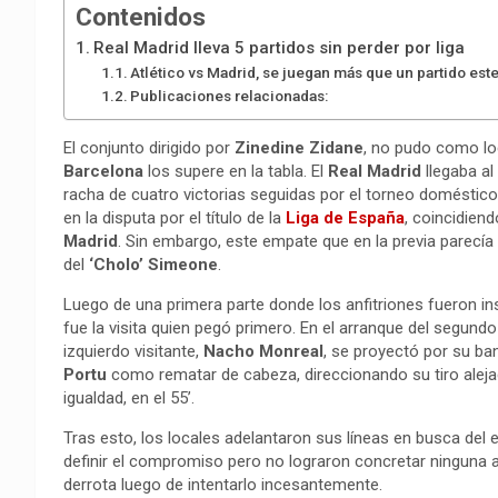
Contenidos
Real Madrid lleva 5 partidos sin perder por liga
Atlético vs Madrid, se juegan más que un partido es
Publicaciones relacionadas:
El conjunto dirigido por
Zinedine
Zidane
, no pudo como lo
Barcelona
los supere en la tabla. El
Real
Madrid
llegaba a
racha de cuatro victorias seguidas por el torneo doméstico.
en la disputa por el título de la
Liga
de
España
, coincidien
Madrid
. Sin embargo, este empate que en la previa parecía
del
‘Cholo’ Simeone
.
Luego de una primera parte donde los anfitriones fueron i
fue la visita quien pegó primero. En el arranque del segundo
izquierdo visitante,
Nacho
Monreal
, se proyectó por su b
Portu
como rematar de cabeza, direccionando su tiro alej
igualdad, en el 55’.
Tras esto, los locales adelantaron sus líneas en busca del 
definir el compromiso pero no lograron concretar ninguna ac
derrota luego de intentarlo incesantemente.