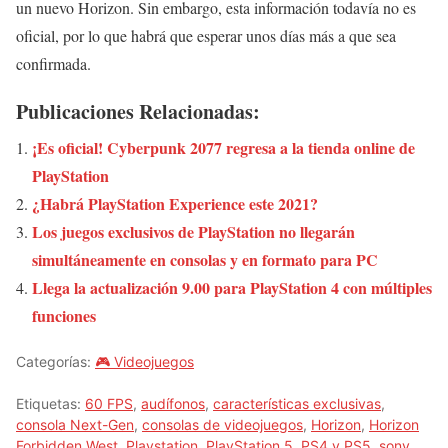
un nuevo Horizon. Sin embargo, esta información todavía no es
oficial, por lo que habrá que esperar unos días más a que sea
confirmada.
Publicaciones Relacionadas:
¡Es oficial! Cyberpunk 2077 regresa a la tienda online de
PlayStation
¿Habrá PlayStation Experience este 2021?
Los juegos exclusivos de PlayStation no llegarán
simultáneamente en consolas y en formato para PC
Llega la actualización 9.00 para PlayStation 4 con múltiples
funciones
Categorías:
🎮 Videojuegos
Etiquetas:
60 FPS
,
audífonos
,
características exclusivas
,
consola Next-Gen
,
consolas de videojuegos
,
Horizon
,
Horizon
Forbidden West
,
Playstation
,
PlayStation 5
,
PS4 y PS5
,
sony
,