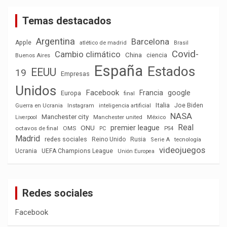
Temas destacados
Argentina
Barcelona
Apple
atlético de madrid
Brasil
Covid-
Cambio climático
China
ciencia
Buenos Aires
España
Estados
EEUU
19
Empresas
Unidos
Facebook
Francia
google
Europa
final
Italia
Joe Biden
Guerra en Ucrania
Instagram
inteligencia artificial
NASA
Manchester city
México
Liverpool
Manchester united
Real
premier league
ONU
octavos de final
OMS
PC
PS4
Madrid
redes sociales
Reino Unido
Rusia
tecnología
Serie A
videojuegos
Ucrania
UEFA Champions League
Unión Europea
Redes sociales
Facebook