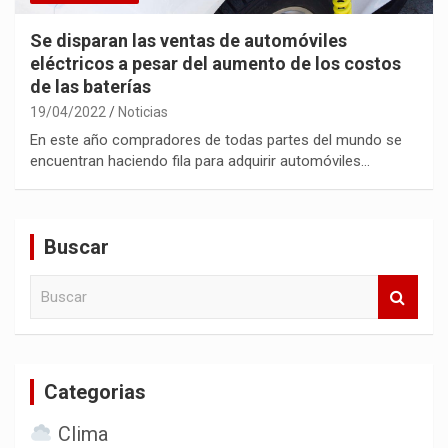
Se disparan las ventas de automóviles
eléctricos a pesar del aumento de los costos
de las baterías
19/04/2022
Noticias
En este año compradores de todas partes del mundo se
encuentran haciendo fila para adquirir automóviles…
Buscar
B
u
s
c
a
Categorias
r
Clima