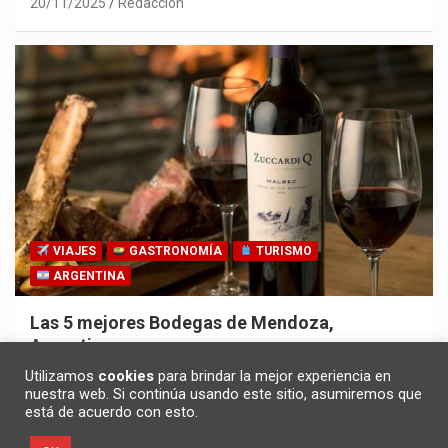
20/11/2025
Redacción
VIAJES
GASTRONOMÍA
TURISMO
ARGENTINA
Las 5 mejores Bodegas de Mendoza,
Argentina
30/10/2025
Redacción
Utilizamos
cookies
para brindar la mejor experiencia en
nuestra web. Si continúa usando este sitio, asumiremos que
está de acuerdo con esto.