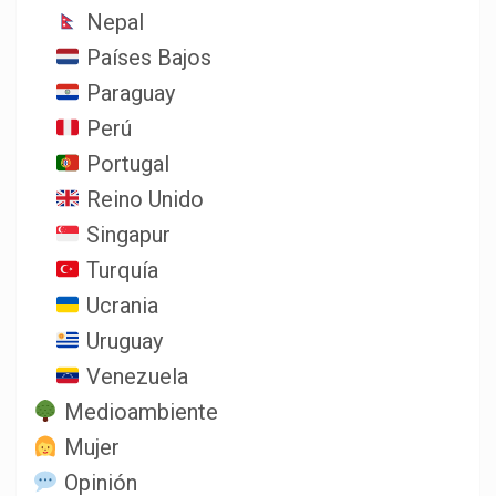
Nepal
Países Bajos
Paraguay
Perú
Portugal
Reino Unido
Singapur
Turquía
Ucrania
Uruguay
Venezuela
Medioambiente
Mujer
Opinión