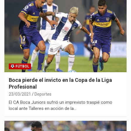
FÚTBOL
Boca pierde el invicto en la Copa de la Liga
Profesional
23/03/2021
Deportes
El CA Boca Juniors sufrió un imprevisto traspié como
local ante Talleres en acción de la…