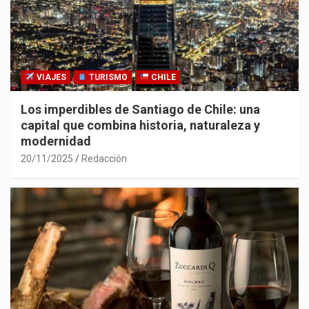
VIAJES
TURISMO
CHILE
Los imperdibles de Santiago de Chile: una
capital que combina historia, naturaleza y
modernidad
20/11/2025
Redacción