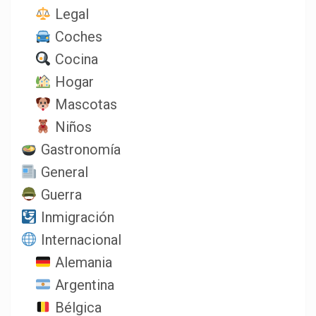
Legal
Coches
Cocina
Hogar
Mascotas
Niños
Gastronomía
General
Guerra
Inmigración
Internacional
Alemania
Argentina
Bélgica