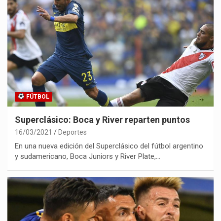
FÚTBOL
Superclásico: Boca y River reparten puntos
16/03/2021
Deportes
En una nueva edición del Superclásico del fútbol argentino
y sudamericano, Boca Juniors y River Plate,…