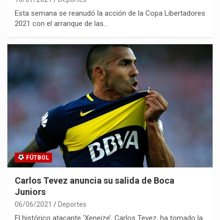
Esta semana se reanudó la acción de la Copa Libertadores
2021 con el arranque de las…
FÚTBOL
Carlos Tevez anuncia su salida de Boca
Juniors
06/06/2021
Deportes
El histórico atacante ‘Xeneize’, Carlos Tevez, ha tomado la