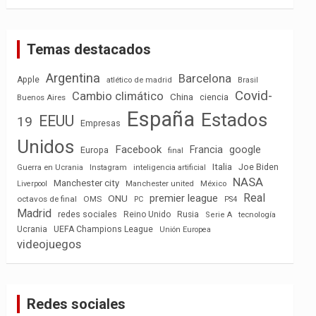
Temas destacados
Argentina
Barcelona
Apple
atlético de madrid
Brasil
Covid-
Cambio climático
China
ciencia
Buenos Aires
España
Estados
EEUU
19
Empresas
Unidos
Facebook
Francia
google
Europa
final
Italia
Joe Biden
Guerra en Ucrania
Instagram
inteligencia artificial
NASA
Manchester city
México
Liverpool
Manchester united
Real
premier league
ONU
octavos de final
OMS
PC
PS4
Madrid
redes sociales
Reino Unido
Rusia
tecnología
Serie A
Ucrania
UEFA Champions League
Unión Europea
videojuegos
Redes sociales